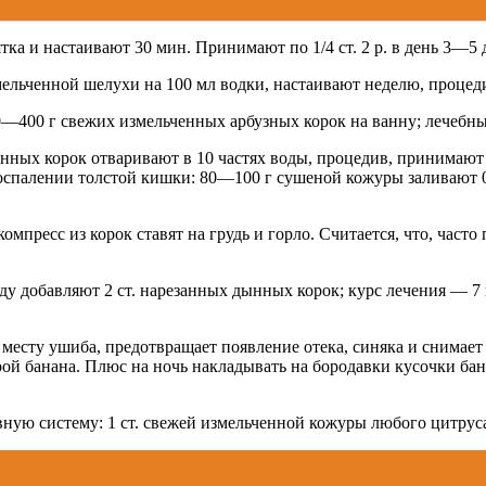
тка и настаивают 30 мин. Принимают по 1/4 ст. 2 р. в день 3—5 
мельченной шелухи на 100 мл водки, настаивают неделю, процеди
400 г свежих измельченных арбузных корок на ванну; лечебны
нных корок отваривают в 10 частях воды, процедив, принимают по
оспалении толстой кишки: 80—100 г сушеной кожуры заливают 0,
сс из корок ставят на грудь и горло. Считается, что, часто 
оду добавляют 2 ст. нарезанных дынных корок; курс лечения —
 ушиба, предотвращает появление отека, синяка и снимает бол
 банана. Плюс на ночь накладывать на бородавки кусочки бана
систему: 1 ст. свежей измельченной кожуры любого цитруса зал