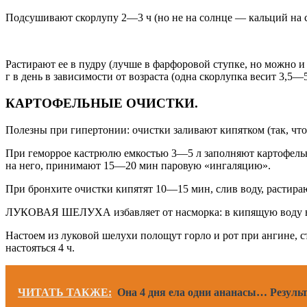
Подсушивают скорлупу 2—3 ч (но не на солнце — кальций на св
Растирают ее в пудру (лучше в фарфоровой ступке, но можно и
г в день в зависимости от возраста (одна скорлупка весит 3,5—5
КАРТОФЕЛЬНЫЕ ОЧИСТКИ.
Полезны при гипертонии: очистки заливают кипятком (так, чтобы
При геморрое кастрюлю емкостью 3—5 л заполняют картофельн
на него, принимают 15—20 мин паровую «ингаляцию».
При бронхите очистки кипятят 10—15 мин, слив воду, растираю
ЛУКОВАЯ ШЕЛУХА избавляет от насморка: в кипящую воду всы
Настоем из луковой шелухи полощут горло и рот при ангине, ст
настояться 4 ч.
ЧИТАТЬ ТАКЖЕ:
Она 4 дня ела одни ананасы… Резуль