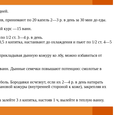
дней.
в, принимают по 20 капель 2—3 р. в день за 30 мин до еды.
й курс —15 ванн.
 1/2 ст. 3—4 р. в день.
5 л кипятка, настаивают до охлаждения и пьют по 1/2 ст. 4—5
прикладывая дынную кожуру ко лбу, можно избавиться от
 7 ванн. Дынные семечки повышают потенцию: смолотые в
ь. Бородавки исчезнут, если их 2—4 р. в день натирать
новой кожуры (внутренней стороной к коже), закрепляя их
ейте 3 л кипятка, настояв 1 ч, вылейте в теплую ванну.