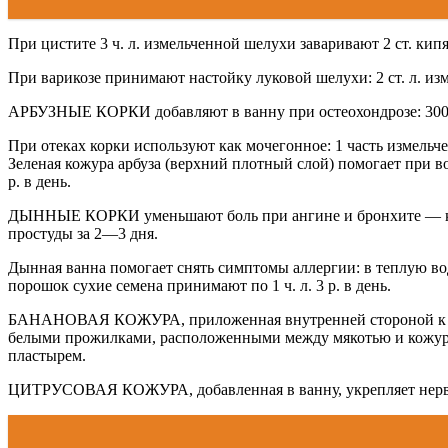
При цистите 3 ч. л. измельченной шелухи заваривают 2 ст. кипя
При варикозе принимают настойку луковой шелухи: 2 ст. л. из
АРБУЗНЫЕ КОРКИ добавляют в ванну при остеохондрозе: 300—
При отеках корки используют как мочегонное: 1 часть измельче
Зеленая кожура арбуза (верхний плотный слой) помогает при в
р. в день.
ДЫННЫЕ КОРКИ уменьшают боль при ангине и бронхите — компре
простуды за 2—3 дня.
Дынная ванна помогает снять симптомы аллергии: в теплую в
порошок сухие семена принимают по 1 ч. л. 3 р. в день.
БАНАНОВАЯ КОЖУРА, приложенная внутренней стороной к месту
белыми прожилками, расположенными между мякотью и кожурой
пластырем.
ЦИТРУСОВАЯ КОЖУРА, добавленная в ванну, укрепляет нервную 