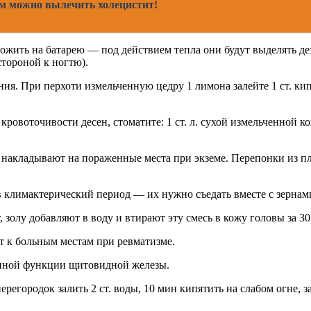
м можно вылечить холецистит!
жить на батарею — под действием тепла они будут выделять де
тороной к ногтю).
я. При перхоти измельченную цедру 1 лимона залейте 1 ст. кип
оточивости десен, стоматите: 1 ст. л. сухой измельченной кож
, накладывают на пораженные места при экземе. Перепонки из п
климактерический период — их нужно съедать вместе с зернами
у добавляют в воду и втирают эту смесь в кожу головы за 30
т к больным местам при ревматизме.
енной функции щитовидной железы.
регородок залить 2 ст. воды, 10 мин кипятить на слабом огне, зат