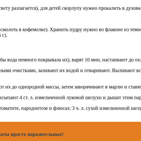
ету разлагается), для детей скорлупу нужно прокалить в духовк
 смолоть в кофемолке). Хранить пудру нужно во флаконе из темн
 г).
 вода немного покрывала их), варят 10 мин, настаивают до охлаж
ыми очистками, заливают их водой и отваривают. Выливают все
т их до однородной массы, затем заворачивают в марлю и ставят
пают 4 ст. л. измельченной луковой шелухи и дышат этим па
оматите, пародонтозе и флюсах: 3 ч. л. сухой измельченной шелу
таты просто поразительные!