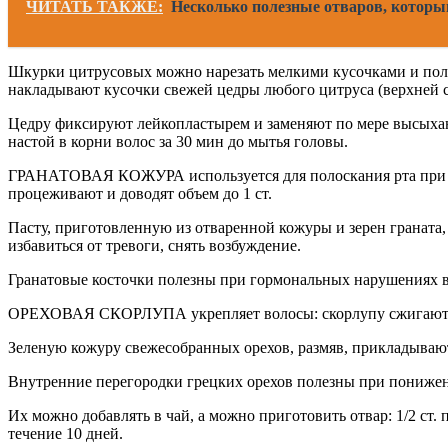
ЧИТАТЬ ТАКЖЕ:
Несколько полезные отваров, которы
Шкурки цитрусовых можно нарезать мелкими кусочками и поло
накладывают кусочки свежей цедры любого цитруса (верхней с
Цедру фиксируют лейкопластырем и заменяют по мере высыхани
настой в корни волос за 30 мин до мытья головы.
ГРАНАТОВАЯ КОЖУРА используется для полоскания рта при кров
процеживают и доводят объем до 1 ст.
Пасту, приготовленную из отваренной кожуры и зерен граната
избавиться от тревоги, снять возбуждение.
Гранатовые косточки полезны при гормональных нарушениях в 
ОРЕХОВАЯ СКОРЛУПА укрепляет волосы: скорлупу сжигают, зол
Зеленую кожуру свежесобранных орехов, размяв, прикладываю
Внутренние перегородки грецких орехов полезны при пониж
Их можно добавлять в чай, а можно приготовить отвар: 1/2 ст. пе
течение 10 дней.