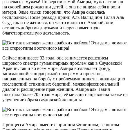
развелась с мужем! По версии самой Амиры, муж настаивал
на скорейшем рождении детей, а она не видела себя в роли
матери. Злые языки говорили, что Амира оказалась
бесплодной. После развода принц Аль-Валид ибн Талал Аль
Сауд так и не женился, он часто видится с Амирой, они
остались добрыми друзьями и ведут совместную
благотворительную деятельность.
Сейчас принцессе 33 года, она занимается решением
широкого спектра гуманитарных проблем как в Саудовской
Аравии, так и во всём мире. Амира возглавляет фонд,
занимающийся поддержкой программ и проектов,
направленных на борьбу с проблемами нищеты, ликвидацию
последствий стихийных бедствий, межконфессиональный
диалог и расширение прав женщин. Амира аль-Тавил
посетила более 70 стран мира, её миссии направлены также на
улучшение образа саудовской женщины.
Принцесса Амира вместе с принцем Филиппом, герцогом
Эдинбургским, официально открыла Центр исламских