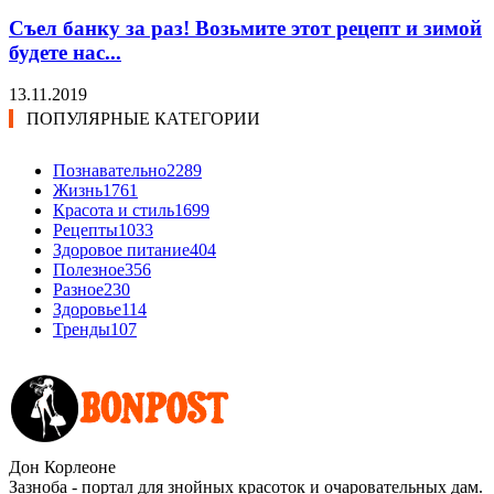
Съел банку за раз! Возьмите этот рецепт и зимой
будете нас...
13.11.2019
ПОПУЛЯРНЫЕ КАТЕГОРИИ
Познавательно
2289
Жизнь
1761
Красота и стиль
1699
Рецепты
1033
Здоровое питание
404
Полезное
356
Разное
230
Здоровье
114
Тренды
107
Дон Корлеоне
Зазноба - портал для знойных красоток и очаровательных дам.