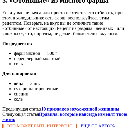
3. «Отбивные» из мясного фарша
Если у вас нет мяса или просто не хочется его отбивать, при
этом в холодильнике есть фарш, воспользуйтесь этим
рецептом. Поверьте, на вкус вы не отличите такие
«отбивные» от настоящих. Рецепт из разряда «ленивых» или
«ложных», что, впрочем, не делает блюдо менее вкусным.
Ингредиенты:
фарш мясной — 500 г
перец черный молотый
соль
Для панировки:
яйца — 2 шт.
сухари панировочные
специи
соль
Предыдущая статья
10 признаков неухоженной женщины
Следующая статья
Правила, которые навсегда изменят твою
жизнь
ЭТО МОЖЕТ БЫТЬ ИНТЕРЕСНО
ЕЩЕ ОТ АВТОРА