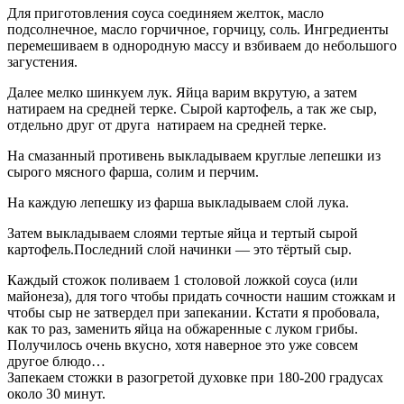
Для приготовления соуса соединяем желток, масло
подсолнечное, масло горчичное, горчицу, соль. Ингредиенты
перемешиваем в однородную массу и взбиваем до небольшого
загустения.
Далее мелко шинкуем лук. Яйца варим вкрутую, а затем
натираем на средней терке. Сырой картофель, а так же сыр,
отдельно друг от друга натираем на средней терке.
На смазанный противень выкладываем круглые лепешки из
сырого мясного фарша, солим и перчим.
На каждую лепешку из фарша выкладываем слой лука.
Затем выкладываем слоями тертые яйца и тертый сырой
картофель.Последний слой начинки — это тёртый сыр.
Каждый стожок поливаем 1 столовой ложкой соуса (или
майонеза), для того чтобы придать сочности нашим стожкам и
чтобы сыр не затвердел при запекании. Кстати я пробовала,
как то раз, заменить яйца на обжаренные с луком грибы.
Получилось очень вкусно, хотя наверное это уже совсем
другое блюдо…
Запекаем стожки в разогретой духовке при 180-200 градусах
около 30 минут.