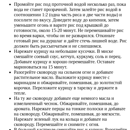
Промойте рис под проточной водой несколько раз, пока
вода не станет прозрачной. Затем залейте рис водой в
соотношении 1:2 (одна часть риса и две части воды) и
посолите по вкусу. Доведите воду до кипения, затем
уменьшите огонь и варите рис под крышкой до
готовности, около 15-20 минут. Не перемешивайте рис
во время варки, чтобы он не разварился. Откиньте
готовый рис на дуршлаг и дайте стечь лишней воде. Рис
должен быть рассыпчатым и не слипшимся.
Нарежьте курицу на небольшие кусочки. В миске
смешайте соевый соус, кетчуп, куркуму, соль и перец.
Добавьте курицу и хорошо перемешайте. Оставьте
мариноваться на 15 минут.
Разогрейте сковороду на сильном огне и добавьте
растительное масло. Выложите курицу вместе с
маринадом и обжаривайте, помешивая, до золотистой
корочки. Переложите курицу в тарелку и держите в
тепле.
На ту же сковороду добавьте еще немного масла и
измельченный чеснок. Обжаривайте, помешивая, до
аромата. Нарежьте перцы на тонкие полоски и добавьте
на сковороду. Обжаривайте, помешивая, до мягкости.
Нарежьте зеленый лук на кольца и добавьте на
сковороду. Перемешайте и снимите с огня.
В большой кастрюле смешайте рис и курицу. Разогрейте