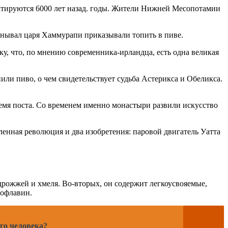
датируются 6000 лет назад. годы. Жители Нижней Месопотамии
анывал царя Хаммурапи приказывали топить в пиве.
у, что, по мнению современника-ирландца, есть одна великая
ли пиво, о чем свидетельствует судьба Астерикса и Обеликса.
емя поста. Со временем именно монастыри развили искусство
енная революция и два изобретения: паровой двигатель Уатта
 дрожжей и хмеля. Во-вторых, он содержит легкоусвояемые,
бофлавин.
го человека?