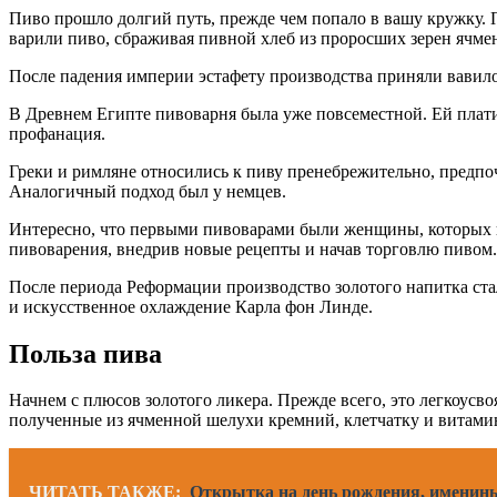
Пиво прошло долгий путь, прежде чем попало в вашу кружку.
варили пиво, сбраживая пивной хлеб из проросших зерен ячме
После падения империи эстафету производства приняли вавило
В Древнем Египте пивоварня была уже повсеместной. Ей платил
профанация.
Греки и римляне относились к пиву пренебрежительно, предпоч
Аналогичный подход был у немцев.
Интересно, что первыми пивоварами были женщины, которых в
пивоварения, внедрив новые рецепты и начав торговлю пивом.
После периода Реформации производство золотого напитка ста
и искусственное охлаждение Карла фон Линде.
Польза пива
Начнем с плюсов золотого ликера. Прежде всего, это легкоусв
полученные из ячменной шелухи кремний, клетчатку и витами
ЧИТАТЬ ТАКЖЕ:
Открытка на день рождения, именины