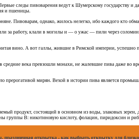
 Первые следы пивоварения ведут к Шумерскому государству и 
ня и пшеницы.
няне. Пивоварам, однако, жилось нелегко, ибо каждого кто обм
и за работу, клали в могилы и — о ужас — пили через соломинк
итая вино. А вот галлы, жившие в Римской империи, успешно пи
 средние века превзошли монахи, не жалевшие пива даже во вр
ло прерогативой мирян. Вехой в истории пива является промышл
ояемый продукт, состоящий в основном из воды, злаковых зерен,
ны группы В: никотиновую кислоту, фолацин, пиридоксин и ри
, праздничная открытка - как выбрать открытку для близко