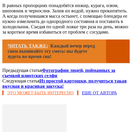
В равных пропорциях понадобятся инжир, курага, изюм,
шиповник и чернослив. Залив их водой, нужно прокипятить.
А когда получившаяся масса остынет, с помощью блендера ее
нужно измельчить до однородного состояния и поставить в
холодильник. Съедая по одной ложке три раза на день, можно
за короткое время избавиться от проблем с сосудами.
ЧИТАТЬ ТАКЖЕ:
Каждый вечер перед
сном выпивайте эту смесь: вы будете
худеть во время сна!
Предыдущая статья
Фотографии людей, пойманных за
съемкой идиотских селфи
Следующая статья
Из простой картошки, получиться такая
вкусная и красивая закуска!
ЭТО МОЖЕТ БЫТЬ ИНТЕРЕСНО
ЕЩЕ ОТ АВТОРА