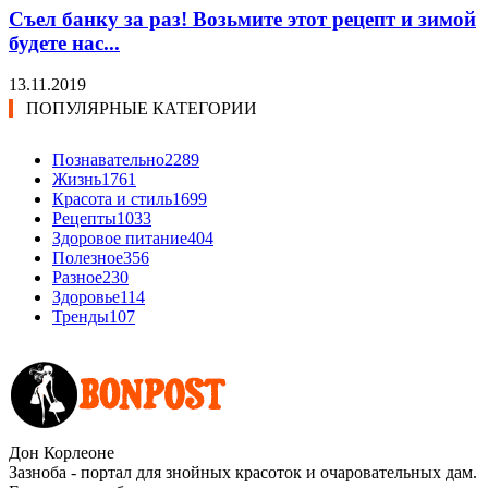
Съел банку за раз! Возьмите этот рецепт и зимой
будете нас...
13.11.2019
ПОПУЛЯРНЫЕ КАТЕГОРИИ
Познавательно
2289
Жизнь
1761
Красота и стиль
1699
Рецепты
1033
Здоровое питание
404
Полезное
356
Разное
230
Здоровье
114
Тренды
107
Дон Корлеоне
Зазноба - портал для знойных красоток и очаровательных дам.