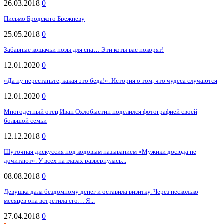
26.03.2018
0
Письмо Бродского Брежневу
25.05.2018
0
Забавные кошачьи позы для сна… Эти коты вас покорят!
12.01.2020
0
«Да ну перестаньте, какая это беда!». История о том, что чудеса случаются
12.01.2020
0
Многодетный отец Иван Охлобыстин поделился фотографией своей
большой семьи
12.12.2018
0
Шуточная дискуссия под кодовым называнием «Мужики досюда не
дочитают». У всех на глазах развернулась...
08.08.2018
0
Девушка дала бездомному денег и оставила визитку. Через несколько
месяцев она встретила его… Я...
27.04.2018
0