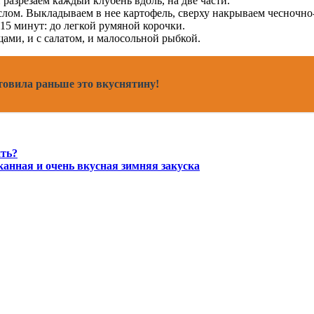
 разрезаем каждый клубень вдоль, на две части.
лом. Выкладываем в нее картофель, сверху накрываем чесночно
-15 минут: до легкой румяной корочки.
ми, и с салатом, и малосольной рыбкой.
товила раньше это вкуснятину!
ить?
анная и очень вкусная зимняя закуска