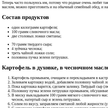
Теперь часто пользуюсь им, потому что родные очень любят та
маслом, можно приготовить и на обычный семейный обед, и н
Состав продуктов
один килограмм картофеля;
100 грамм сливочного масла;
две столовых ложки сметаны;
70 грамм твердого сыра;
4 зубчика чеснока;
треть чайной ложки соли;
половина пучка зелени петрушки.
Картофель в духовке, в чесночном масл
Картофель промываем, очищаем и перекладываем в каст
Заливаем картошку водой, добавляем половину чайной лож
Пока картошка варится, сделаем заливку. Твёрдый сыр (лю
Половину пучка зелени петрушки промываем, обсушивае
В миску выкладываем 100 грамм мягкого сливочного масл
чеснок, натертый сыр и зелень петрушки.
Солим по вкусу, заправляем сметаной любой жирности (у