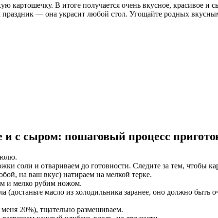
кую картошечку. В итоге получается очень вкусное, красивое и
а праздник — она украсит любой стол. Угощайте родных вкусны
е и с сыром: пошаговый процесс пригот
рюлю.
ки соли и отвариваем до готовности. Следите за тем, чтобы кар
бой, на ваш вкус) натираем на мелкой терке.
м и мелко рубим ножом.
а (достаньте масло из холодильника заранее, оно должно быть о
 меня 20%), тщательно размешиваем.