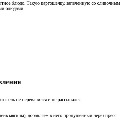
 сытное блюдо. Такую картошечку, запеченную со сливочным
ми блюдами.
овления
тофель не переварился и не рассыпался.
чень мягким), добавляем в него пропущенный через пресс