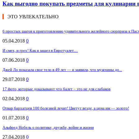
Как выгодно покупать предметы для кулинарии в
ЭТО УВЛЕКАТЕЛЬНО
6 простых шагов к приготовлению удивительного желейного сюрприза к Пас
05.04.2018
0
И смех, и грех! Как я зашел в Евротуалет…
07.06.2018
0
Джей Ло показала свое тело в 49 лет — и заявила, что мужчины до...
29.07.2018
0
17 фото, которые доказывают что балет – это не для слабаков
02.04.2018
0
Отвар бархатцев 100 болезней лечит! Цветут везде, а цена им — золото!
01.07.2018
0
Альфред Нобель о политике, дружбе, войне и жизни
27.04.2018
0