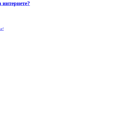
 интернете?
хе!