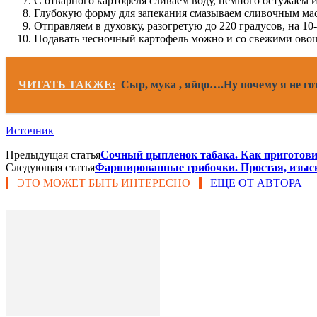
С отварного картофеля сливаем воду, немного остужаем и
Глубокую форму для запекания смазываем сливочным мас
Отправляем в духовку, разогретую до 220 градусов, на 10
Подавать чесночный картофель можно и со свежими овоща
ЧИТАТЬ ТАКЖЕ:
Сыр, мука , яйцо….Ну почему я не го
Источник
Предыдущая статья
Сочный цыпленок табака. Как приготов
Следующая статья
Фаршированные грибочки. Простая, изыск
ЭТО МОЖЕТ БЫТЬ ИНТЕРЕСНО
ЕЩЕ ОТ АВТОРА