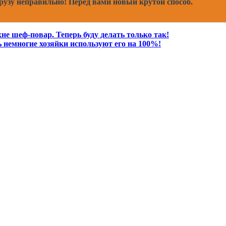
рузу неправильно! Перед вами новый крутой способ.
не шеф-повар. Теперь буду делать только так!
ь немногие хозяйки используют его на 100%!