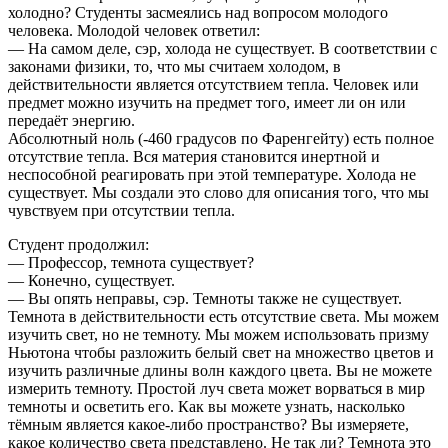
холодно? Студенты засмеялись над вопросом молодого
человека. Молодой человек ответил:
— На самом деле, сэр, холода не существует. В соответствии с
законами физики, то, что мы считаем холодом, в
действительности является отсутствием тепла. Человек или
предмет можно изучить на предмет того, имеет ли он или
передаёт энергию.
Абсолютный ноль (-460 градусов по Фаренгейту) есть полное
отсутствие тепла. Вся материя становится инертной и
неспособной реагировать при этой температуре. Холода не
существует. Мы создали это слово для описания того, что мы
чувствуем при отсутствии тепла.
Студент продолжил:
— Профессор, темнота существует?
— Конечно, существует.
— Вы опять неправы, сэр. Темноты также не существует.
Темнота в действительности есть отсутствие света. Мы можем
изучить свет, но не темноту. Мы можем использовать призму
Ньютона чтобы разложить белый свет на множество цветов и
изучить различные длины волн каждого цвета. Вы не можете
измерить темноту. Простой луч света может ворваться в мир
темноты и осветить его. Как вы можете узнать, насколько
тёмным является какое-либо пространство? Вы измеряете,
какое количество света представлено. Не так ли? Темнота это