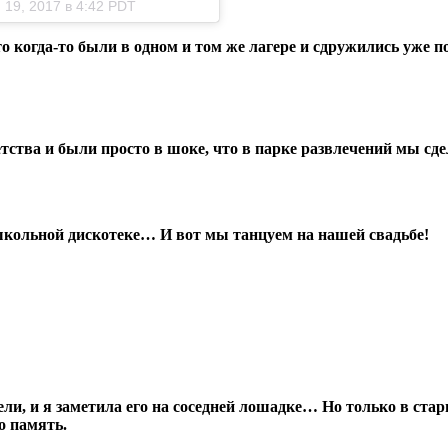
19, 2017 в 4:42 PDT
о когда-то были в одном и том же лагере и сдружились уже 
тства и были просто в шоке, что в парке развлечений мы сде
 школьной дискотеке… И вот мы танцуем на нашей свадьбе!
сели, и я заметила его на соседней лошадке… Но только в ста
о память.