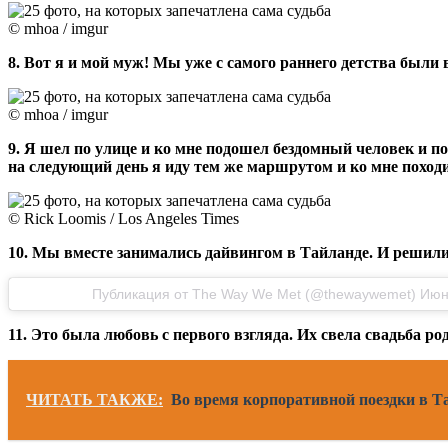
© mhoa / imgur
8. Вот я и мой муж! Мы уже с самого раннего детства были 
© mhoa / imgur
9. Я шел по улице и ко мне подошел бездомный человек и по
на следующий день я иду тем же маршрутом и ко мне походит
© Rick Loomis / Los Angeles Times
10. Мы вместе занимались дайвингом в Тайланде. И решил
Публикация от The Way We Met (@thewaywemet) Июн 
11. Это была любовь с первого взгляда. Их свела свадьба ро
ЧИТАТЬ ТАКЖЕ:
Во время корпоративной поездки в 