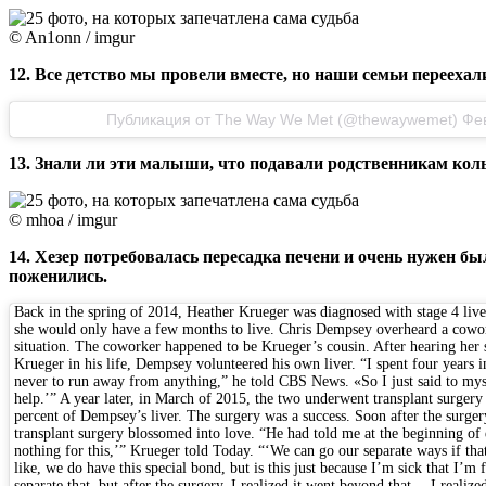
© An1onn / imgur
12. Все детство мы провели вместе, но наши семьи переехал
Публикация от The Way We Met (@thewaywemet) Фев 
13. Знали ли эти малыши, что подавали родственникам коль
© mhoa / imgur
14. Хезер потребовалась пересадка печени и очень нужен 
поженились.
Back in the spring of 2014, Heather Krueger was diagnosed with stage 4 live
she would only have a few months to live. Chris Dempsey overheard a cowor
situation. The coworker happened to be Krueger’s cousin. After hearing her 
Krueger in his life, Dempsey volunteered his own liver. “I spent four years 
never to run away from anything,” he told CBS News. «So I just said to myse
help.’” A year later, in March of 2015, the two underwent transplant surgery
percent of Dempsey’s liver. The surgery was a success. Soon after the surger
transplant surgery blossomed into love. “He had told me at the beginning o
nothing for this,’” Krueger told Today. “‘We can go our separate ways if tha
like, we do have this special bond, but is this just because I’m sick that I’m
separate that, but after the surgery, I realized it went beyond that… I realiz