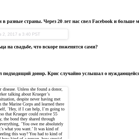
и в разные страны. Через 20 лет нас свел Facebook и больше 
2, 2017 в 3:40 PST
ца на свадьбе, что вскоре поженятся сами?
был подходящий донор. Крис случайно услышал о нуждающейся
r disease. Unless she found a donor,
ker talking about Krueger’s
situation, despite never having met
in the Marine Corps and learned there
lf, ’Hey, if I can help, I’m going to
 so that Krueger could receive 55
y, the bond they shared through
f everything, ’You owe me absolutely
t’s what you want.’ It was kind of
 feeling this way? You had to kind of
ed how kind of a person, how special,