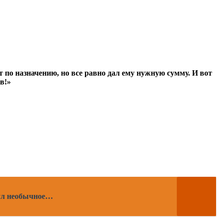
т по назначению, но все равно дал ему нужную сумму. И вот
в!»
нул необычное…