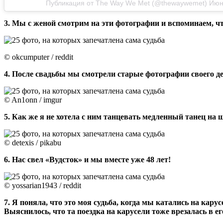
Публикация от The Way We Met (@thewaywemet) Июн 
3. Мы с женой смотрим на эти фотографии и вспоминаем, чт
© okcumputer / reddit
4. После свадьбы мы смотрели старые фотографии своего де
© An1onn / imgur
5. Как же я не хотела с ним танцевать медленный танец на
© detexis / pikabu
6. Нас свел «Вудсток» и мы вместе уже 48 лет!
© yossarian1943 / reddit
7. Я поняла, что это моя судьба, когда мы катались на кару
Выяснилось, что та поездка на карусели тоже врезалась в ег