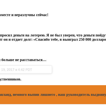
вместе и неразлучны сейчас!
просил деньги на лотерею. Я не был уверен, что деньги пойду
 он и отдает долг: «Спасибо тебе, я выиграл 250 000 долларо
и больше не расставаться…
19, 2017 в 4:42 PDT
дственников.
Таиланд, немного выпив лишнего , наш руководитель выдви