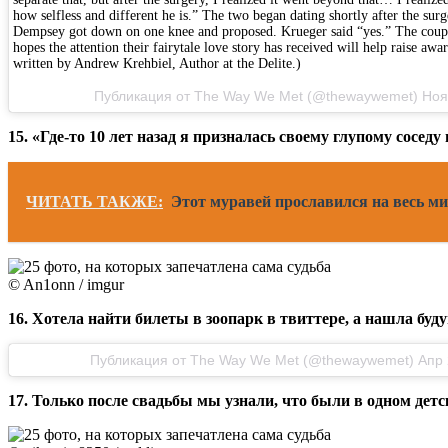
how selfless and different he is.” The two began dating shortly after the su
Dempsey got down on one knee and proposed. Krueger said “yes.” The coup
hopes the attention their fairytale love story has received will help raise aw
written by Andrew Krehbiel, Author at the Delite.)
Публикация от The Way We Met (@thewaywemet) Ноя 
15. «Где-то 10 лет назад я призналась своему глупому сосед
ЧИТАТЬ ТАКЖЕ:
Этот муравей прославился на весь ми
© An1onn / imgur
16. Хотела найти билеты в зоопарк в твиттере, а нашла буд
Публикация от The Way We Met (@thewaywemet) Апр 2
17. Только после свадьбы мы узнали, что были в одном детс