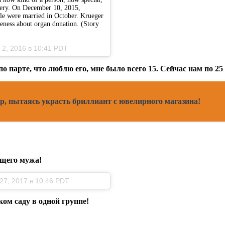
rgery. On December 10, 2015,
le were married in October. Krueger
areness about organ donation. (Story
2, 2016 в 10:41 PDT
у по парте, что люблю его, мне было всего 15. Сейчас нам по 
р, пытаясь украсть бриллиант с ювелирного магазина!
ущего мужа!
7, 2017 в 10:46 PDT
ком саду в одной группе!