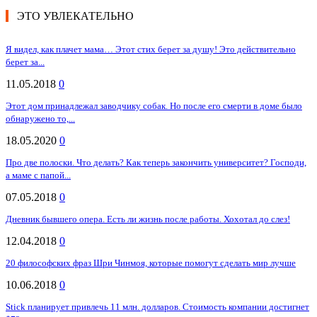
ЭТО УВЛЕКАТЕЛЬНО
Я видел, как плачет мама… Этот стих берет за душу! Это действительно
берет за...
11.05.2018
0
Этот дом принадлежал заводчику собак. Но после его смерти в доме было
обнаружено то,...
18.05.2020
0
Про две полоски. Что делать? Как теперь закончить университет? Господи,
а маме с папой...
07.05.2018
0
Дневник бывшего опера. Есть ли жизнь после работы. Хохотал до слез!
12.04.2018
0
20 философских фраз Шри Чинмоя, которые помогут сделать мир лучше
10.06.2018
0
Stick планирует привлечь 11 млн. долларов. Стоимость компании достигнет