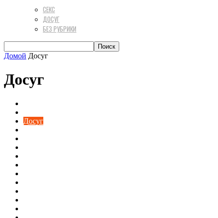
СЕКС
ДОСУГ
БЕЗ РУБРИКИ
Домой
Досуг
Досуг
Без рубрики
Для дома
Досуг
Жизнь
Здоровое питание
Здоровье
Красота и стиль
Познавательно
Полезное
Разное
Рецепты
Секс
Техника
Тренды