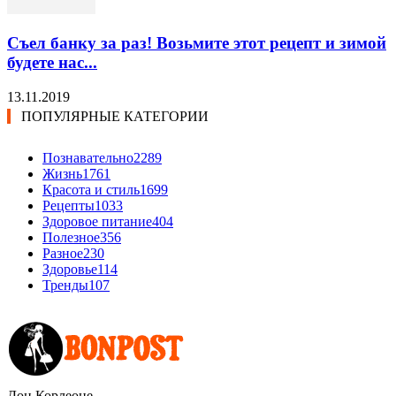
Съел банку за раз! Возьмите этот рецепт и зимой
будете нас...
13.11.2019
ПОПУЛЯРНЫЕ КАТЕГОРИИ
Познавательно
2289
Жизнь
1761
Красота и стиль
1699
Рецепты
1033
Здоровое питание
404
Полезное
356
Разное
230
Здоровье
114
Тренды
107
Дон Корлеоне