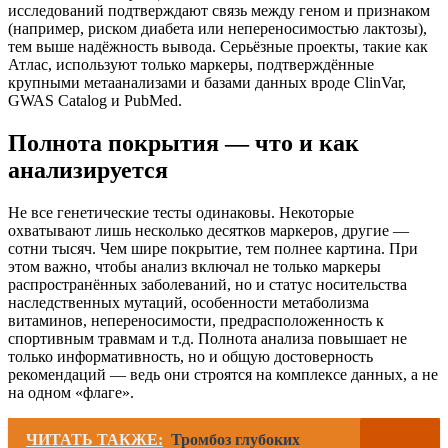
исследований подтверждают связь между геном и признаком
(например, риском диабета или непереносимостью лактозы),
тем выше надёжность вывода. Серьёзные проекты, такие как
Атлас, используют только маркеры, подтверждённые
крупными метаанализами и базами данных вроде ClinVar,
GWAS Catalog и PubMed.
Полнота покрытия — что и как
анализируется
Не все генетические тесты одинаковы. Некоторые
охватывают лишь несколько десятков маркеров, другие —
сотни тысяч. Чем шире покрытие, тем полнее картина. При
этом важно, чтобы анализ включал не только маркеры
распространённых заболеваний, но и статус носительства
наследственных мутаций, особенности метаболизма
витаминов, непереносимости, предрасположенность к
спортивным травмам и т.д. Полнота анализа повышает не
только информативность, но и общую достоверность
рекомендаций — ведь они строятся на комплексе данных, а не
на одном «флаге».
ЧИТАТЬ ТАКЖЕ:
Тромбоз глубоких