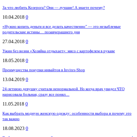
За что любить Козерога? Они — лучшие! А знаете почему?
10.04.2018
0
«Нужно копить деньги и все делать качественно” — это незыблемые
родительские истины… позавчерашнего дня
27.04.2018
0
Ужин без возни «Хозяйка отдыхает»: мясо с картофелем в рукаве
18.05.2018
0
Преимущества покупки инвайтов в Invites-Shop
13.04.2019
0
24-летнюю девушку считали ненормальной. Но когда врач увидел ЧТО
нарисовала больная, сразу все понял…
11.05.2018
0
Как выбрать модную женскую одежду: особенности выбора и почему это
так важно
18.08.2023
0