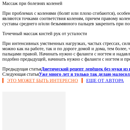
Массаж при болезнях коленей
При проблемах с коленями (болят или плохо сгибаются), особе
являются точками соответствия коленям, причем правому колен
суставы среднего и/или безымянного пальцев закрепить при по
Точечный массаж кистей рук от усталости
При интенсивных умственных нагрузках, частых стрессах, силь
можно как на работе, так и по дороге домой и дома, тем более
пальцами правой. Начинать нужно с фаланги с ногтем и надавл
подобно предыдущей, начинать нужно с фаланги с ногтем и про
Предыдущая статья
Диетический рецепт лепёшек без муки из
Следующая статья
Уже много лет я только так делаю малосо
ЭТО МОЖЕТ БЫТЬ ИНТЕРЕСНО
ЕЩЕ ОТ АВТОРА