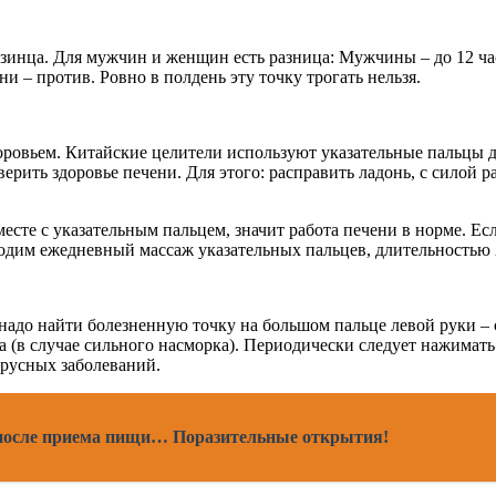
изинца. Для мужчин и женщин есть разница: Мужчины – до 12 ча
и – против. Ровно в полдень эту точку трогать нельзя.
доровьем. Китайские целители используют указательные пальцы 
ерить здоровье печени. Для этого: расправить ладонь, с силой 
есте с указательным пальцем, значит работа печени в норме. Есл
бходим ежедневный массаж указательных пальцев, длительностью 
адо найти болезненную точку на большом пальце левой руки – с
а (в случае сильного насморка). Периодически следует нажимат
ирусных заболеваний.
ь после приема пищи… Поразительные открытия!