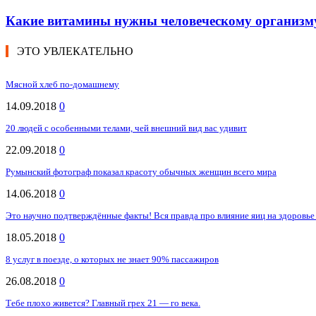
Какие витамины нужны человеческому организм
ЭТО УВЛЕКАТЕЛЬНО
Мясной хлеб по-домашнему
14.09.2018
0
20 людей с особенными телами, чей внешний вид вас удивит
22.09.2018
0
Румынский фотограф показал красоту обычных женщин всего мира
14.06.2018
0
Это научно подтверждённые факты! Вся правда про влияние яиц на здоровье 
18.05.2018
0
8 услуг в поезде, о которых не знает 90% пассажиров
26.08.2018
0
Тебе плохо живется? Главный грех 21 — го века.