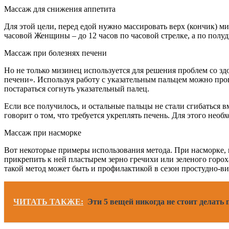
Массаж для снижения аппетита
Для этой цели, перед едой нужно массировать верх (кончик) м
часовой Женщины – до 12 часов по часовой стрелке, а по полудн
Массаж при болезнях печени
Но не только мизинец используется для решения проблем со з
печени». Используя работу с указательным пальцем можно пров
постараться согнуть указательный палец.
Если все получилось, и остальные пальцы не стали сгибаться вм
говорит о том, что требуется укреплять печень. Для этого нео
Массаж при насморке
Вот некоторые примеры использования метода. При насморке, н
прикрепить к ней пластырем зерно гречихи или зеленого горох
такой метод может быть и профилактикой в сезон простудно-в
ЧИТАТЬ ТАКЖЕ:
Эти 5 вещей никогда не стоит делат