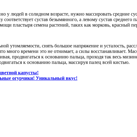
нно у людей в солидном возрасте, нужно массировать средние су
у соответствует сустав безымянного, а левому сустав среднего 
мощи пластыря семена растений, таких как морковь, красный пе
ной утомляемости, снять большое напряжение и усталость, расс
, что много времени это не отнимает, а силы восстанавливает. 
ивая, продвигаться к основанию пальца, проходя так весь мизи
двигаться к основанию пальца, массируя палец всей кистью.
 цветной капусты!
льные огурчики! Уникальный вкус!