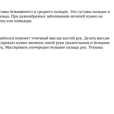
ставы безымянного и среднего пальцев. Эти суставы пальцев и
пальца. При разнообразных заболеваниях коленей нужно на
рец или помидора.
лабиться поможет точечный массаж кистей рук. Делать массаж
Массировать нужно мизинец левой руки указательным и большим
нец. Массировать поочередно большие пальцы рук. Техника