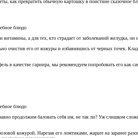
креты, как превратить обычную картошку в поистине сказочное б
и витамины, а для тех, кто страдает от заболеваний желудка, он
но очистив его от кожуры и избавившись от черных точек. Клади
ль в качестве гарнира, мы рекомендуем попробовать его как са
 равно продолжим баловать себя им, не так ли? Уж слишком сло
зовой кожурой. Нарезав его ломтиками, жарьте на заранее разог