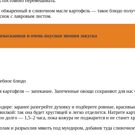
ь постоянно перемешивать.
м обжаренный в сливочном масле картофель — такое блюдо полу
еснок с лавровым листом.
зысканная и очень вкусная зимняя закуска
 картофеля — запекание. Запеченные овощи сохраняют для нас 
ундире: заранее разогрейте духовку и подберите ровные, краси
вилкой: так она будет хрустящей и легко отделится. Натрите ка
о долго — 1,5–2 часа, пока кожура не поджарится и не станет х
ополам и разрыхлив мякоть под мундиром, добавив туда сливочно