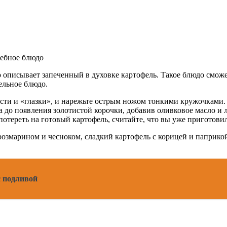
но описывает запеченный в духовке картофель. Такое блюдо смож
ельное блюдо.
ости и «глазки», и нарежьте острым ножом тонкими кружочками
а до появления золотистой корочки, добавив оливковое масло и л
отереть на готовый картофель, считайте, что вы уже приготови
розмарином и чесноком, сладкий картофель с корицей и паприкой
с подливой