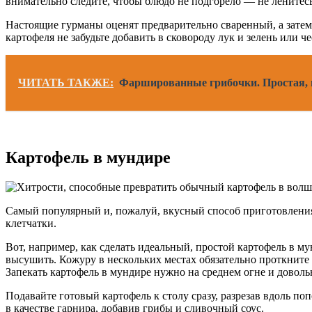
внимательно следите, чтобы блюдо не подгорело — не ленитес
Настоящие гурманы оценят предварительно сваренный, а зате
картофеля не забудьте добавить в сковороду лук и зелень или ч
ЧИТАТЬ ТАКЖЕ:
Фаршированные грибочки. Простая, и
Картофель в мундире
Самый популярный и, пожалуй, вкусный способ приготовления
клетчатки.
Вот, например, как сделать идеальный, простой картофель в м
высушить. Кожуру в нескольких местах обязательно проткните 
Запекать картофель в мундире нужно на среднем огне и довольн
Подавайте готовый картофель к столу сразу, разрезав вдоль п
в качестве гарнира, добавив грибы и сливочный соус.