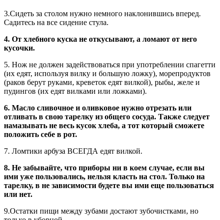
3.Сидеть за столом нужно немного наклонившись вперед.
Садитесь на все сидение стула.
4. От хлебного куска не откусывают, а ломают от него
кусочки.
5. Нож не должен задействоваться при употреблении спагетти
(их едят, используя вилку и большую ложку), морепродуктов
(раков берут руками, креветок едят вилкой), рыбы, желе и
пудингов (их едят вилками или ложками).
6. Масло сливочное и оливковое нужно отрезать или
отливать в свою тарелку из общего сосуда. Также следует
намазывать не весь кусок хлеба, а тот который сможете
положить себе в рот.
7. Ломтики арбуза ВСЕГДА едят вилкой.
8. Не забывайте, что приборы ни в коем случае, если вы
ими уже пользовались, нельзя класть на стол. Только на
тарелку, в не зависимости будете вы ими еще пользоваться
или нет.
9.Остатки пищи между зубами достают зубочистками, но
только в уборной