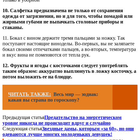
10. Салфетка предназначена не только от сохранения
одежда от загрязнения, но и для того, чтобы помадой или
жирными губами не выпачкать столовые приборы и
стаканы.
11. Бокал с вином держите тремя пальцами за ножку. Так
поступают настоящие виноделы. Во-первых, вы не заляпаете
бокал своими отпечатками пальцев, а во-вторых, температура
и вкус вина не поменяются от тепла рук.
12. Фрукты и ягоды с косточками следует употреблять
таким образом: аккуратно выплюнуть в ложку косточку, а
потом выложить ее на блюдце.
ЧИТАТЬ ТАКЖЕ:
Весь мир — зодиак:
какая вы страна по гороскопу?
Предыдущая статья
Предательство на энергетическом
уровне никогда не происходит вдруг и случайно
Следующая статья
Звездные дамы, которым «за 60», но они
одеваются лучше многих молоденьких девушек!