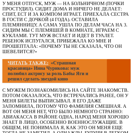
У МЕНЯ ОТПУСК, МУЖ — НА БОЛЬНИЧНОМ (ПОЧКИ
ПРОСТУДИЛ). СИДИТ ДОМА И НИЧЕГО НЕ ДЕЛАЕТ:
СПИТ, ЕСТ И ЗА КОМПОМ ИГРАЕТ. ПРИЕХАЛА СЕСТРА
В ГОСТИ С ДОЧКОЙ (4 ГОДА). ОСТАВИЛА
ПЛЕМЯННИЦУ, А САМА УШЛА ПО ДЕЛАМ ЧАСА НА 3.
СИДИМ МЫ С ПЛЕМЯШЕЙ В КОМНАТЕ, ИГРАЕМ С
КУКЛАМИ. ТУТ МУЖ ВСТАЕТ И ИДЕТ В ТУАЛЕТ.
РЕБЕНОК ИСПУГАЛСЯ, ПРИБЕЖАЛА КО МНЕ И
ПРОШЕПТАЛА: «ПОЧЕМУ ТЫ НЕ СКАЗАЛА, ЧТО ОН
ШЕВЕЛИТСЯ?»
ЧИТАТЬ ТАКЖЕ:
«Страшная
красавица» Инна Чурикова: муж
полюбил актрису за роль Бабы Яги и
решил сделать звездой кино
С МУЖЕМ ПОЗНАКОМИЛИСЬ НА САЙТЕ ЗНАКОМСТВ.
ПОТОМ ОКАЗАЛОСЬ, ЧТО ВСТРЕЧАЛИСЬ РАНЕЕ, ОН У
МЕНЯ БИЛЕТЫ ВЫПИСЫВАЛ. Я ЕГО ДАЖЕ
ЗАПОМНИЛА, ПОТОМУ ЧТО ФАМИЛИЯ СМЕШНАЯ. А
ВОТ ОН МЕНЯ НЕТ, ЧТО БЫЛО НЕМНОГО СТРАННО:
АВИАКАССА В РАЙОНЕ ОДНА, НАРОД МЕНЯ ХОРОШО
ЗНАЕТ В ЛИЦО, ОСОБЕННО ВОЕННОСЛУЖАЩИЕ. В
ОБЩЕМ, НЕ ПОНИМАЛА Я, КАК ЭТО ОН МЕНЯ ЕЩЕ
ТОГДА НЕ ЗАМЕТИЛ. А ОДНАЖДЫ, БУДУЧИ В ЛЕГКОМ