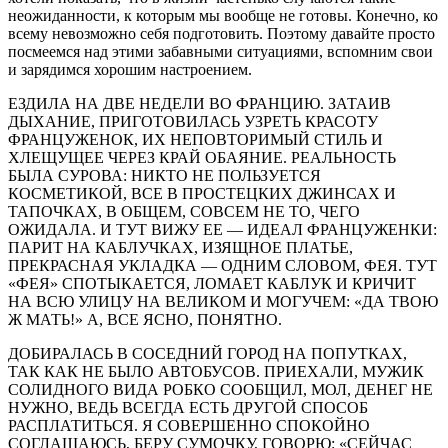
неожиданности, к которым мы вообще не готовы. Конечно, ко
всему невозможно себя подготовить. Поэтому давайте просто
посмеемся над этими забавными ситуациями, вспомним свои
и зарядимся хорошим настроением.
ЕЗДИЛА НА ДВЕ НЕДЕЛИ ВО ФРАНЦИЮ. ЗАТАИВ
ДЫХАНИЕ, ПРИГОТОВИЛАСЬ УЗРЕТЬ КРАСОТУ
ФРАНЦУЖЕНОК, ИХ НЕПОВТОРИМЫЙ СТИЛЬ И
ХЛЕЩУЩЕЕ ЧЕРЕЗ КРАЙ ОБАЯНИЕ. РЕАЛЬНОСТЬ
БЫЛА СУРОВА: НИКТО НЕ ПОЛЬЗУЕТСЯ
КОСМЕТИКОЙ, ВСЕ В ПРОСТЕЦКИХ ДЖИНСАХ И
ТАПОЧКАХ, В ОБЩЕМ, СОВСЕМ НЕ ТО, ЧЕГО
ОЖИДАЛА. И ТУТ ВИЖУ ЕЕ — ИДЕАЛ ФРАНЦУЖЕНКИ:
ПАРИТ НА КАБЛУЧКАХ, ИЗЯЩНОЕ ПЛАТЬЕ,
ПРЕКРАСНАЯ УКЛАДКА — ОДНИМ СЛОВОМ, ФЕЯ. ТУТ
«ФЕЯ» СПОТЫКАЕТСЯ, ЛОМАЕТ КАБЛУК И КРИЧИТ
НА ВСЮ УЛИЦУ НА ВЕЛИКОМ И МОГУЧЕМ: «ДА ТВОЮ
Ж МАТЬ!» А, ВСЕ ЯСНО, ПОНЯТНО.
ДОБИРАЛАСЬ В СОСЕДНИЙ ГОРОД НА ПОПУТКАХ,
ТАК КАК НЕ БЫЛО АВТОБУСОВ. ПРИЕХАЛИ, МУЖИК
СОЛИДНОГО ВИДА РОБКО СООБЩИЛ, МОЛ, ДЕНЕГ НЕ
НУЖНО, ВЕДЬ ВСЕГДА ЕСТЬ ДРУГОЙ СПОСОБ
РАСПЛАТИТЬСЯ. Я СОВЕРШЕННО СПОКОЙНО
СОГЛАШАЮСЬ, БЕРУ СУМОЧКУ, ГОВОРЮ: «СЕЙЧАС