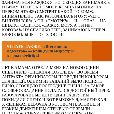
ЗАНИМАТЬСЯ КАЖДОЕ УТРО. СЕГОДНЯ ЗАНИМАЮСЬ
И ВИЖУ, ЧТО В ОКНО МОЕЙ КОМНАТЫ (ЖИВУ НА
ПЕРВОМ ЭТАЖЕ) СМОТРИТ КАКОЙ-ТО БОМЖ,
ВНИМАТЕЛЬНО ТАК. РАЗОЗЛИЛАСЬ И ОРУ: «ЧЕГО
ВЫЛУПИЛСЯ?» А ОН: «СМОТРИ!» — И — ОПА! — НА
ШПАГАТ САДИТСЯ. «ДАЖЕ Я МОГУ, А ТЫ НЕТ,
КОРОВА!» НУ СПАСИБО ТЕБЕ, ЗАНИМАЮСЬ ТЕПЕРЬ
ВДВОЕ БОЛЬШЕ — ОТ ЗЛОСТИ.
ЧИТАТЬ ТАКЖЕ:
«Всего лишь
медсестра» — крик души медсестры
взорвал Фейсбук!
ЛЕТ В 5 МАМА ОТВЕЛА МЕНЯ НА НОВОГОДНИЙ
СПЕКТАКЛЬ «СНЕЖНАЯ КОРОЛЕВА». ВО ВРЕМЯ
АНТРАКТА ОРГАНИЗАТОРЫ ПРОВОДИЛИ КОНКУРСЫ
ДЛЯ ДЕТЕЙ. ОДНИМ ИЗ ЗАДАНИЙ БЫЛО ПОДНЯТЬ
ГИРЮ, СТОЯЩУЮ ПОСЕРЕДИНЕ СЦЕНЫ. ЗА ТАКОЕ
СЛОЖНОЕ ЗАДАНИЕ ПОЛАГАЛСЯ ДОСТОЙНЫЙ ПРИЗ.
РАЗОЧАРОВАННЫЕ ДЕТИ ОДИН ЗА ДРУГИМ
ПОКИДАЛИ СЦЕНУ. И ВОТ ВЫХОЖУ Я, МАЛЕНЬКАЯ
ХУДЕНЬКАЯ ДЕВОЧКА В РОЗОВОМ ПЛАТЬИЦЕ, И
РЕЗКИМ ДВИЖЕНИЕМ ОТРЫВАЮ ОТ ЗЕМЛИ
ПЛАСТМАССОВУЮ ГИРЮ ВМЕСТЕ С КУСКОМ