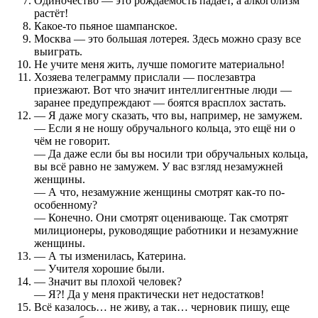
Одиночество — это рождаемость падает, а алкоголизм
растёт!
Какое-то пьяное шампанское.
Москва — это большая лотерея. Здесь можно сразу все
выиграть.
Не учите меня жить, лучше помогите материально!
Хозяева телеграмму прислали — послезавтра
приезжают. Вот что значит интеллигентные люди —
заранее предупреждают — боятся врасплох застать.
— Я даже могу сказать, что вы, например, не замужем.
— Если я не ношу обручального кольца, это ещё ни о
чём не говорит.
— Да даже если бы вы носили три обручальных кольца,
вы всё равно не замужем. У вас взгляд незамужней
женщины.
— А что, незамужние женщины смотрят как-то по-
особенному?
— Конечно. Они смотрят оценивающе. Так смотрят
милиционеры, руководящие работники и незамужние
женщины.
— А ты изменилась, Катерина.
— Учителя хорошие были.
— Значит вы плохой человек?
— Я?! Да у меня практически нет недостатков!
Всё казалось… не живу, а так… черновик пишу, еще