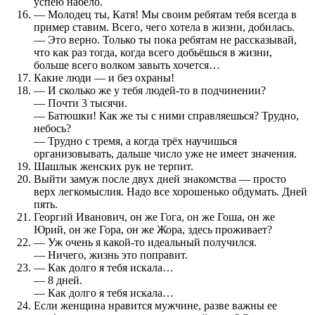
успею набело.
— Молодец ты, Катя! Мы своим ребятам тебя всегда в
пример ставим. Всего, чего хотела в жизни, добилась.
— Это верно. Только ты пока ребятам не рассказывай,
что как раз тогда, когда всего добьёшься в жизни,
больше всего волком завыть хочется…
Какие люди — и без охраны!
— И сколько же у тебя людей-то в подчинении?
— Почти 3 тысячи.
— Батюшки! Как же ты с ними справляешься? Трудно,
небось?
— Трудно с тремя, а когда трёх научишься
организовывать, дальше число уже не имеет значения.
Шашлык женских рук не терпит.
Выйти замуж после двух дней знакомства — просто
верх легкомыслия. Надо все хорошенько обдумать. Дней
пять.
Георгий Иванович, он же Гога, он же Гоша, он же
Юрий, он же Гора, он же Жора, здесь проживает?
— Уж очень я какой-то идеальный получился.
— Ничего, жизнь это поправит.
— Как долго я тебя искала…
— 8 дней.
— Как долго я тебя искала…
Если женщина нравится мужчине, разве важны ее