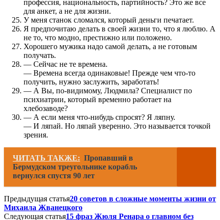
профессия, национальность, партийность? Это же все
для анкет, а не для жизни.
У меня станок сломался, который деньги печатает.
Я предпочитаю делать в своей жизни то, что я люблю. А
не то, что модно, престижно или положено.
Хорошего мужика надо самой делать, а не готовым
получать.
— Сейчас не те времена.
— Времена всегда одинаковые! Прежде чем что-то
получить, нужно заслужить, заработать!
— А Вы, по-видимому, Людмила? Специалист по
психиатрии, который временно работает на
хлебозаводе?
— А если меня что-нибудь спросят? Я ляпну.
— И ляпай. Но ляпай уверенно. Это называется точкой
зрения.
ЧИТАТЬ ТАКЖЕ:
Пропавший в
Бермудском треугольнике корабль
вернулся спустя 90 лет
Предыдущая статья
20 советов в сложные моменты жизни от
Михаила Жванецкого
Следующая статья
15 фраз Жюля Ренара о главном без