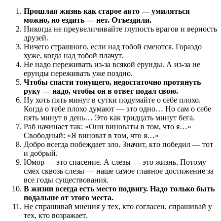
Прошлая жизнь как старое авто — умиляться
можно, но ездить — нет. Отъездили.
Никогда не преувеличивайте глупость врагов и верность
друзей.
Ничего страшного, если над тобой смеются. Гораздо
хуже, когда над тобой плачут.
Не надо переживать из-за всякой ерунды. А из-за не
ерунды переживать уже поздно.
Чтобы спасти тонущего, недостаточно протянуть
руку — надо, чтобы он в ответ подал свою.
Ну хоть пять минут в сутки подумайте о себе плохо.
Когда о тебе плохо думают — это одно… Но сам о себе
пять минут в день… Это как тридцать минут бега.
Раб начинает так: «Они виноваты в том, что я…»
Свободный: «Я виноват в том, что я…»
Добpо всегда побеждает зло. Значит, кто победил — тот
и добрый.
Юмор — это спасение. А слезы — это жизнь. Потому
смех сквозь слезы — наше самое главное достижение за
все годы существования.
В жизни всегда есть место подвигу. Надо только быть
подальше от этого места.
Не спрашивай мнения у тех, кто согласен, спрашивай у
тех, кто возражает.