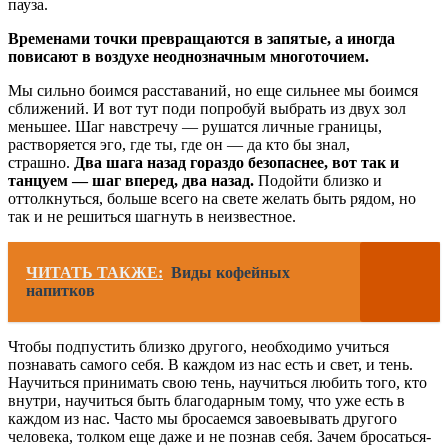
пауза.
Временами точки превращаются в запятые, а иногда
повисают в воздухе неоднозначным многоточием.
Мы сильно боимся расставаний, но еще сильнее мы боимся
сближений. И вот тут поди попробуй выбрать из двух зол
меньшее. Шаг навстречу — рушатся личные границы,
растворяется эго, где ты, где он — да кто бы знал,
страшно.
Два шага назад гораздо безопаснее, вот так и
танцуем — шаг вперед, два назад.
Подойти близко и
оттолкнуться, больше всего на свете желать быть рядом, но
так и не решиться шагнуть в неизвестное.
ЧИТАТЬ ТАКЖЕ:
Виды кофейных
напитков
Чтобы подпустить близко другого, необходимо учиться
познавать самого себя. В каждом из нас есть и свет, и тень.
Научиться принимать свою тень, научиться любить того, кто
внутри, научиться быть благодарным тому, что уже есть в
каждом из нас. Часто мы бросаемся завоевывать другого
человека, толком еще даже и не познав себя. Зачем бросаться-