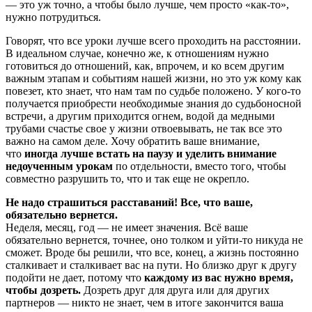
— это уж точно, а чтобы было лучше, чем просто «как-то»,
нужно потрудиться.
Говорят, что все уроки лучше всего проходить на расстоянии.
В идеальном случае, конечно же, к отношениям нужно
готовиться до отношений, как, впрочем, и ко всем другим
важным этапам и событиям нашей жизни, но это уж кому как
повезет, кто знает, что нам там по судьбе положено. У кого-то
получается приобрести необходимые знания до судьбоносной
встречи, а другим приходится огнем, водой да медными
трубами счастье свое у жизни отвоевывать, не так все это
важно на самом деле. Хочу обратить ваше внимание,
что
иногда лучше встать на паузу и уделить внимание
недоученным урокам
по отдельности, вместо того, чтобы
совместно разрушить то, что и так еще не окрепло.
Не надо страшиться расставаний! Все, что ваше,
обязательно вернется.
Неделя, месяц, год — не имеет значения. Всё ваше
обязательно вернется, точнее, оно толком и уйти-то никуда не
сможет. Вроде бы решили, что все, конец, а жизнь постоянно
сталкивает и сталкивает вас на пути. Но близко друг к другу
подойти не дает, потому что
каждому из вас нужно время,
чтобы дозреть.
Дозреть друг для друга или для других
партнеров — никто не знает, чем в итоге закончится ваша