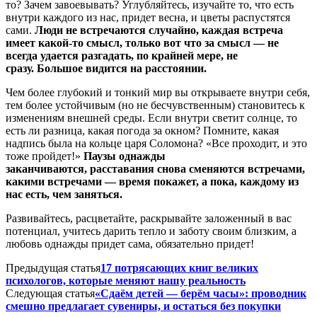
то? Зачем завоевывать? Углубляйтесь, изучайте то, что есть
внутри каждого из нас, придет весна, и цветы распустятся
сами.
Люди не встречаются случайно, каждая встреча
имеет какой-то смысл, только вот что за смысл — не
всегда удается разгадать, по крайней мере, не
сразу.
Большое видится на расстоянии.
Чем более глубокий и тонкий мир вы открываете внутри себя,
тем более устойчивым (но не бесчувственным) становитесь к
изменениям внешней среды. Если внутри светит солнце, то
есть ли разница, какая погода за окном? Помните, какая
надпись была на кольце царя Соломона? «Все проходит, и это
тоже пройдет!»
Паузы однажды
заканчиваются, расставания снова сменяются встречами,
какими встречами — время покажет, а пока, каждому из
нас есть, чем заняться.
Развивайтесь, расцветайте, раскрывайте заложенный в вас
потенциал, учитесь дарить тепло и заботу своим близким, а
любовь однажды придет сама, обязательно придет!
Предыдущая статья
17 потрясающих книг великих
психологов, которые меняют нашу реальность
Следующая статья
«Сдаём детей — берём часы»: проводник
смешно предлагает сувениры, и остаться без покупки