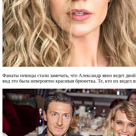
Фанаты певицы стали замечать, что Александр явно ведет двойн
вид это была невероятно красивая брюнетка. Те, кто их видел в