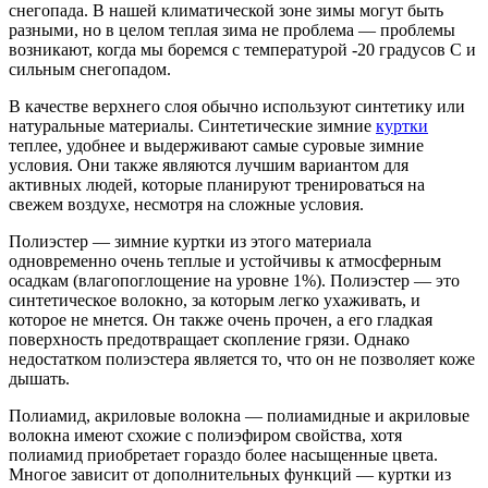
снегопада. В нашей климатической зоне зимы могут быть
разными, но в целом теплая зима не проблема — проблемы
возникают, когда мы боремся с температурой -20 градусов С и
сильным снегопадом.
В качестве верхнего слоя обычно используют синтетику или
натуральные материалы. Синтетические зимние
куртки
теплее, удобнее и выдерживают самые суровые зимние
условия. Они также являются лучшим вариантом для
активных людей, которые планируют тренироваться на
свежем воздухе, несмотря на сложные условия.
Полиэстер — зимние куртки из этого материала
одновременно очень теплые и устойчивы к атмосферным
осадкам (влагопоглощение на уровне 1%). Полиэстер — это
синтетическое волокно, за которым легко ухаживать, и
которое не мнется. Он также очень прочен, а его гладкая
поверхность предотвращает скопление грязи. Однако
недостатком полиэстера является то, что он не позволяет коже
дышать.
Полиамид, акриловые волокна — полиамидные и акриловые
волокна имеют схожие с полиэфиром свойства, хотя
полиамид приобретает гораздо более насыщенные цвета.
Многое зависит от дополнительных функций — куртки из