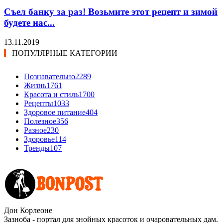
Съел банку за раз! Возьмите этот рецепт и зимой
будете нас...
13.11.2019
ПОПУЛЯРНЫЕ КАТЕГОРИИ
Познавательно
2289
Жизнь
1761
Красота и стиль
1700
Рецепты
1033
Здоровое питание
404
Полезное
356
Разное
230
Здоровье
114
Тренды
107
Дон Корлеоне
Зазноба - портал для знойных красоток и очаровательных дам.