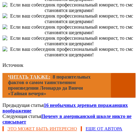
Источник
ЧИТАТЬ ТАКЖЕ:
8 поразительных
фактов о самом таинственном
произведении Леонардо да Винчи
«Тайная вечеря»
Предыдущая статья
16 необычных деревьев поражающих
воображение
Следующая статья
Почему в американской школе никто не
списывает
ЭТО МОЖЕТ БЫТЬ ИНТЕРЕСНО
ЕЩЕ ОТ АВТОРА