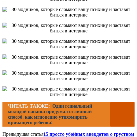
ЧИТАТЬ ТАКЖЕ:
Один гениальный
молодой папаша придумал отличный
способ, как мгновенно утихомирить
кричащего ребенка!
Предыдущая статья
15 просто убойных анекдотов о грустном