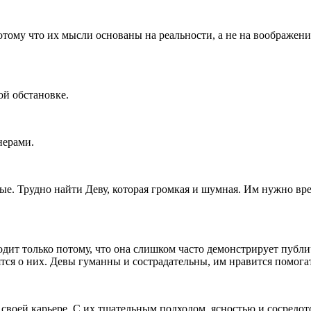
ому что их мысли основаны на реальности, а не на воображении
ой обстановке.
нерами.
. Трудно найти Деву, которая громкая и шумная. Им нужно вре
одит только потому, что она слишком часто демонстрирует публ
ятся о них. Девы гуманны и сострадательны, им нравится помога
 своей карьере. С их тщательным подходом, ясностью и сосредо