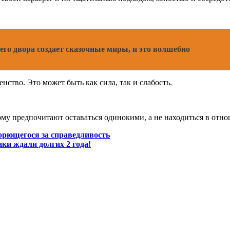
его двора создает сказочные миры, и это волшебно
нство. Это может быть как сила, так и слабость.
му предпочитают оставаться одинокими, а не находиться в отно
борющегося за справедливость
и ждали долгих 2 года!