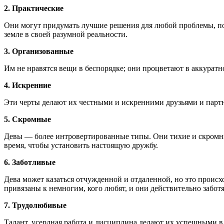
2. Практические
Они могут придумать лучшие решения для любой проблемы, пот
земле в своей разумной реальности.
3. Организованные
Им не нравятся вещи в беспорядке; они процветают в аккуратн
4. Искренние
Эти черты делают их честными и искренними друзьями и парт
5. Скромныe
Девы — более интровертированные типы. Они тихие и скромные
время, чтобы установить настоящую дружбу.
6. Заботливые
Дева может казаться отчужденной и отдаленной, но это происх
привязаны к немногим, кого любят, и они действительно забот
7. Трудолюбивые
Талант, усердная работа и дисциплина делают их успешными в