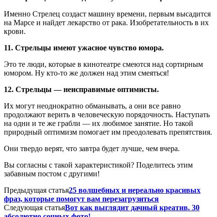
Именно Стрелец создаст машину времени, первым высадится
на Марсе и найдет лекарство от рака. Изобретательность в их
крови.
11. Стрельцы имеют ужасное чувство юмора.
Это те люди, которые в кинотеатре смеются над сортирным
юмором. Ну кто-то же должен над этим смеяться!
12. Стрельцы — неисправимые оптимисты.
Их могут неоднократно обманывать, а они все равно
продолжают верить в человеческую порядочность. Наступать
на одни и те же грабли — их любимое занятие. Но такой
природный оптимизм помогает им преодолевать препятствия.
Они твердо верят, что завтра будет лучше, чем вчера.
Вы согласны с такой характеристикой? Поделитесь этим
забавным постом с другими!
Предыдущая статья
25 волшебных и нереально красивых
фраз, которые помогут вам перезагрузиться
Следующая статья
Вот как выглядит дачный креатив. 30
абсолютно сочных фото!