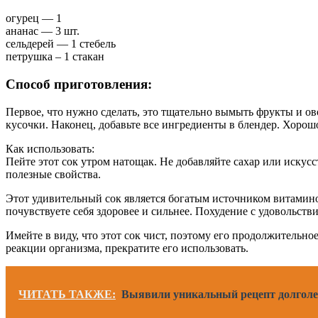
огурец — 1
ананас — 3 шт.
сельдерей — 1 стебель
петрушка – 1 стакан
Способ приготовления:
Первое, что нужно сделать, это тщательно вымыть фрукты и ов
кусочки. Наконец, добавьте все ингредиенты в блендер. Хорош
Как использовать:
Пейте этот сок утром натощак. Не добавляйте сахар или искусс
полезные свойства.
Этот удивительный сок является богатым источником витаминов.
почувствуете себя здоровее и сильнее. Похудение с удовольств
Имейте в виду, что этот сок чист, поэтому его продолжительн
реакции организма, прекратите его использовать.
ЧИТАТЬ ТАКЖЕ:
Выявили уникальный рецепт долголет