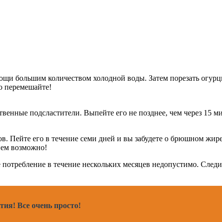
ощи большим количеством холодной воды. Затем порезать огурцы
о перемешайте!
твенные подсластители. Выпейте его не позднее, чем через 15 м
 Пейте его в течение семи дней и вы забудете о брюшном жире. 
ием возможно!
ое потребление в течение нескольких месяцев недопустимо. След
ия! Все очень просто!