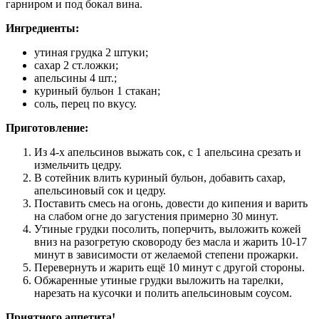
гарниром и под бокал вина.
Ингредиенты:
утиная грудка 2 штуки;
сахар 2 ст.ложки;
апельсины 4 шт.;
куриный бульон 1 стакан;
соль, перец по вкусу.
Приготовление:
Из 4-х апельсинов выжать сок, с 1 апельсина срезать и
измельчить цедру.
В сотейник влить куриный бульон, добавить сахар,
апельсиновый сок и цедру.
Поставить смесь на огонь, довести до кипения и варить
на слабом огне до загустения примерно 30 минут.
Утиные грудки посолить, поперчить, выложить кожей
вниз на разогретую сковороду без масла и жарить 10-17
минут в зависимости от желаемой степени прожарки.
Перевернуть и жарить ещё 10 минут с другой стороны.
Обжаренные утиные грудки выложить на тарелки,
нарезать на кусочки и полить апельсиновым соусом.​​
Приятного аппетита!