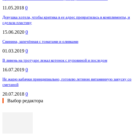
11.05.2018
0
Девушка хотела, чтобы критика в ее адрес превратилась в комплименты, и
сделала пластику
15.06.2020
0
Свинина, запечённая с томатами и оливками
01.03.2019
0
В ливень на тротуаре лежал котенок с пуповиной и последом
16.07.2019
0
Не жарю кабачки принципиально, готовлю летнюю витаминную закуску со
сметаной
20.07.2018
0
Выбор редактора