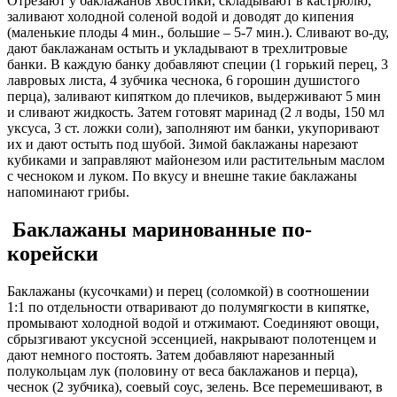
Отрезают у баклажанов хвостики, складывают в кастрюлю,
заливают холодной соленой водой и доводят до кипения
(маленькие плоды 4 мин., большие – 5-7 мин.). Сливают во-ду,
дают баклажанам остыть и укладывают в трехлитровые
банки. В каждую банку добавляют специи (1 горький перец, 3
лавровых листа, 4 зубчика чеснока, 6 горошин душистого
перца), заливают кипятком до плечиков, выдерживают 5 мин
и сливают жидкость. Затем готовят маринад (2 л воды, 150 мл
уксуса, 3 ст. ложки соли), заполняют им банки, укупоривают
их и дают остыть под шубой. Зимой баклажаны нарезают
кубиками и заправляют майонезом или растительным маслом
с чесноком и луком. По вкусу и внешне такие баклажаны
напоминают грибы.
Баклажаны маринованные по-
корейски
Баклажаны (кусочками) и перец (соломкой) в соотношении
1:1 по отдельности отваривают до полумягкости в кипятке,
промывают холодной водой и отжимают. Соединяют овощи,
сбрызгивают уксусной эссенцией, накрывают полотенцем и
дают немного постоять. Затем добавляют нарезанный
полукольцам лук (половину от веса баклажанов и перца),
чеснок (2 зубчика), соевый соус, зелень. Все перемешивают, в