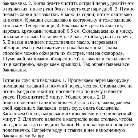
баклажаны. 2. Когда будете чистить острый перец, делайте это
в перчатках, иначе руки будут гореть еще пару дней. 3. Нужно
помыть банки для закатки. Я мою их содой, потом окатываю
кипятком. Крышки складываю в кастрюльку и тоже заливаю
кипятком. Теперь овощи. 4. Баклажанам срезать хвостик,
нарезать кружками толщиной 0,5 см. Складываем их в миску,
посыпаем солью. Оставляем на 2 часа, чтобы удалить горечь.
5. В казан наливаем подсолнечное масло, нагреваем и
обжариваем в нем отжатые от сока баклажаны. Таким
способом можно обжарить их быстрее, чем на сковороде.
Шумовкой вынимаем обжаренные баклажаны и складываем
их в кастрюлю, накрываем крышкой. Так обрабатываем все
баклажаны.
Готовим соус для баклажан. 1. Пропускаем через мясорубку
помидоры, сладкий и пекучий перец, чеснок. Ставим соус на
огонь. Когда он закипит, посолите его по вкусу и влейте
уксус. Прокипятите 5 минут. Убавьте огонь. 2. В
подготовленные банки наливаем 2 ст.л. соуса, выкладываем
слой жаренных баклажан, опять соус, опять баклажаны.
Заполняем банки, накрываем их крышками и стерилизуем 40
минут. 3. Для этого налейте в кастрюлю воды столько, чтобы
она доставала до середины банки. На дно кастрюли положите
полотенечко. Нагрейте воду и ставьте в нее наполненную
баклажанами банку.