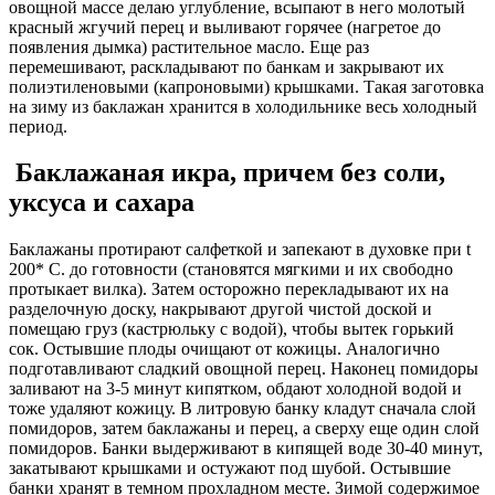
овощной массе делаю углубление, всыпают в него молотый
красный жгучий перец и выливают горячее (нагретое до
появления дымка) растительное масло. Еще раз
перемешивают, раскладывают по банкам и закрывают их
полиэтиленовыми (капроновыми) крышками. Такая заготовка
на зиму из баклажан хранится в холодильнике весь холодный
период.
Баклажанaя икрa, причем без соли,
уксуса и сахара
Баклажаны протирают салфеткой и запекают в духовке при t
200* C. до готовности (становятся мягкими и их свободно
протыкает вилка). Затем осторожно перекладывают их на
разделочную доску, накрывают другой чистой доской и
помещаю груз (кастрюльку с водой), чтобы вытек горький
сок. Остывшие плоды очищают от кожицы. Аналогично
подготавливают сладкий овощной перец. Наконец помидоры
заливают на 3-5 минут кипятком, обдают холодной водой и
тоже удаляют кожицу. В литровую банку кладут сначала слой
помидоров, затем баклажаны и перец, а сверху еще один слой
помидоров. Банки выдерживают в кипящей воде 30-40 минут,
закатывают крышками и остужают под шубой. Остывшие
банки хранят в темном прохладном месте. Зимой содержимое