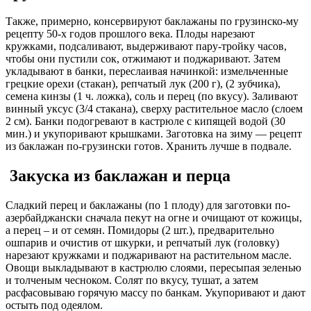
Также, примерно, консервируют баклажаны по грузинско-му
рецепту 50-х годов прошлого века. Плоды нарезают
кружками, подсаливают, выдерживают пару-тройку часов,
чтобы они пустили сок, отжимают и поджаривают. Затем
укладывают в банки, переслаивая начинкой: измельченные
грецкие орехи (стакан), репчатый лук (200 г), (2 зубчика),
семена кинзы (1 ч. ложка), соль и перец (по вкусу). Заливают
винный уксус (3/4 стакана), сверху растительное масло (слоем
2 см). Банки подогревают в кастрюле с кипящей водой (30
мин.) и укупоривают крышками. Заготовка на зиму — рецепт
из баклажан по-грузински готов. Хранить лучше в подвале.
3акуска из баклажан и перца
Сладкий перец и баклажаны (по 1 плоду) для заготовки по-
азербайджански сначала пекут на огне и очищают от кожицы,
а перец – и от семян. Помидоры (2 шт.), предварительно
ошпарив и очистив от шкурки, и репчатый лук (головку)
нарезают кружками и поджаривают на растительном масле.
Овощи выкладывают в кастрюлю слоями, пересыпая зеленью
и толченым чесноком. Солят по вкусу, тушат, а затем
расфасовываю горячую массу по банкам. Укупоривают и дают
остыть под одеялом.