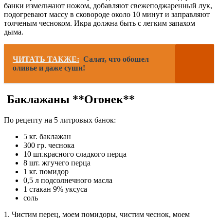
банки измельчают ножом, добавляют свежеподжаренный лук,
подогревают массу в сковороде около 10 минут и заправляют
толченым чесноком. Икра должна быть с легким запахом
дыма.
ЧИТАТЬ ТАКЖЕ:
Салат, что обошел
оливье и даже суши!
Баклажаны **Огонек**
По рецепту на 5 литровых банок:
5 кг. баклажан
300 гp. чеснока
10 шт.красного сладкого перца
8 шт. жгучего перца
1 кг. помидор
0,5 л подсолнечного масла
1 стакан 9% уксуса
cоль
1. Чистим перец, моем помидоры, чистим чеснок, моем