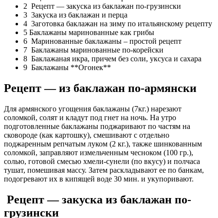
2 Рецепт — закуска из баклажан по-грузински
3 3акуска из баклажан и перца
4 3аготовка баклажан на зиму по итальянскому рецепту
5 Баклажаны маринованные как грибы
6 Маринованные баклажаны – простой рецепт
7 Баклажаны маринованные по-корейски
8 Баклажанaя икрa, причем без соли, уксуса и сахара
9 Баклажаны **Огонек**
Рецепт — из баклажан по-армянски
Для армянского угощения баклажаны (7кг.) нарезают
соломкой, солят и кладут под гнет на ночь. На утро
подготовленные баклажаны поджаривают по частям на
сковороде (как картошку), смешивают с отдельно
поджаренным репчатым луком (2 кг.), также шинкованным
соломкой, заправляют измельченным чесноком (100 гp.),
солью, готовой смесью хмели-сунели (по вкусу) и полчаса
тушат, помешивая массу. Затем раскладывают ее по банкам,
подогревают их в кипящей воде 30 мин. и укупоривают.
Рецепт — закуска из баклажан по-
грузински