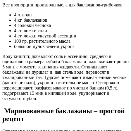
Все пропорции произвольные, а для баклажанов-грибочков
4 л. воды,
4 кг. баклажанов
4 головки чеснока
4 ст. ложки соли
4 ст. ложки уксусной эссенции
100 гp. растительного масла
большой пучок зелени укропа
Воду кипятят, добавляют соль и эссенцию, среднего и
одинакового размера кубики баклажана и выдерживают ровно
5 мин. с момента закипания жидкости. Откидывают
баклажаны на дуршлаг и, дав стечь воде, переносят в
эмалированный таз. Туда же помещают измельченный чеснок
(давить не надо), укроп и растительное масло. Осторожно
перемешивают, расфасовывают по чистым банкам (0,5 л),
подогревают 15 мин в кипящей воде, укупоривают и
остужают шубой.
Маринованные баклажаны – простой
рецепт