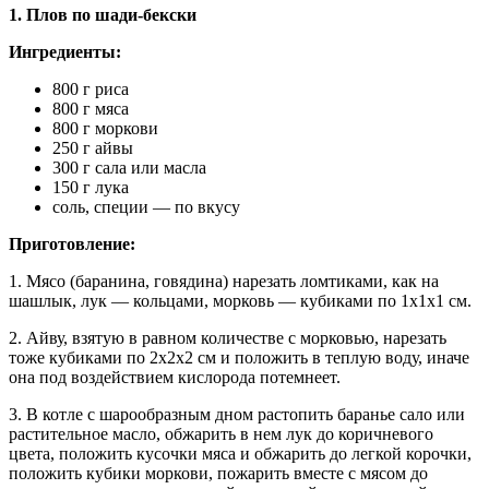
1. Плов по шади-бекски
Ингредиенты:
800 г риса
800 г мяса
800 г моркови
250 г айвы
300 г сала или масла
150 г лука
соль, специи — по вкусу
Приготовление:
1. Мясо (баранина, говядина) нарезать ломтиками, как на
шашлык, лук — кольцами, морковь — кубиками по 1х1х1 см.
2. Айву, взятую в равном количестве с морковью, нарезать
тоже кубиками по 2х2х2 см и положить в теплую воду, иначе
она под воздействием кислорода потемнеет.
3. В котле с шарообразным дном растопить баранье сало или
растительное масло, обжарить в нем лук до коричневого
цвета, положить кусочки мяса и обжарить до легкой корочки,
положить кубики моркови, пожарить вместе с мясом до