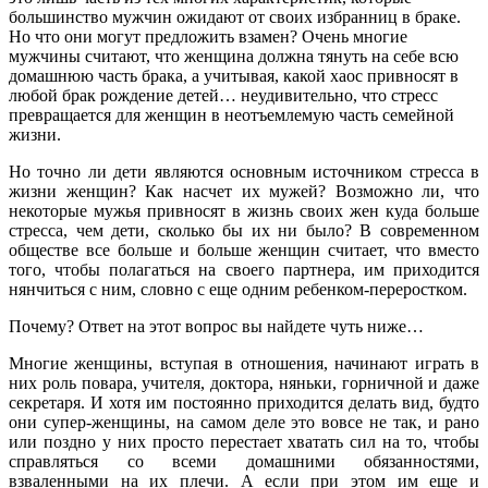
большинство мужчин ожидают от своих избранниц в браке.
Но что они могут предложить взамен? Очень многие
мужчины считают, что женщина должна тянуть на себе всю
домашнюю часть брака, а учитывая, какой хаос привносят в
любой брак рождение детей… неудивительно, что стресс
превращается для женщин в неотъемлемую часть семейной
жизни.
Но точно ли дети являются основным источником стресса в
жизни женщин? Как насчет их мужей? Возможно ли, что
некоторые мужья привносят в жизнь своих жен куда больше
стресса, чем дети, сколько бы их ни было? В современном
обществе все больше и больше женщин считает, что вместо
того, чтобы полагаться на своего партнера, им приходится
нянчиться с ним, словно с еще одним ребенком-переростком.
Почему? Ответ на этот вопрос вы найдете чуть ниже…
Многие женщины, вступая в отношения, начинают играть в
них роль повара, учителя, доктора, няньки, горничной и даже
секретаря. И хотя им постоянно приходится делать вид, будто
они супер-женщины, на самом деле это вовсе не так, и рано
или поздно у них просто перестает хватать сил на то, чтобы
справляться со всеми домашними обязанностями,
взваленными на их плечи. А если при этом им еще и