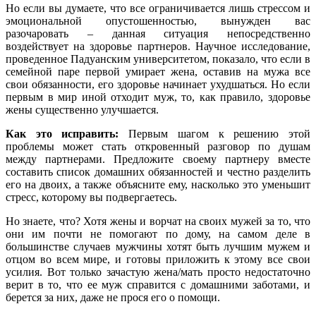
Но если вы думаете, что все ограничивается лишь стрессом и
эмоциональной опустошенностью, вынужден вас
разочаровать – данная ситуация непосредственно
воздействует на здоровье партнеров. Научное исследование,
проведенное Падуанским университетом, показало, что если в
семейной паре первой умирает жена, оставив на мужа все
свои обязанности, его здоровье начинает ухудшаться. Но если
первым в мир иной отходит муж, то, как правило, здоровье
жены существенно улучшается.
Как это исправить:
Первым шагом к решению этой
проблемы может стать откровенный разговор по душам
между партнерами. Предложите своему партнеру вместе
составить список домашних обязанностей и честно разделить
его на двоих, а также объясните ему, насколько это уменьшит
стресс, которому вы подвергаетесь.
Но знаете, что? Хотя жены и ворчат на своих мужей за то, что
они им почти не помогают по дому, на самом деле в
большинстве случаев мужчины хотят быть лучшим мужем и
отцом во всем мире, и готовы приложить к этому все свои
усилия. Вот только зачастую жена/мать просто недостаточно
верит в то, что ее муж справится с домашними заботами, и
берется за них, даже не прося его о помощи.