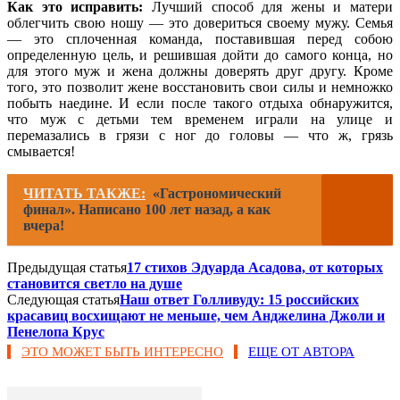
Как это исправить:
Лучший способ для жены и матери
облегчить свою ношу — это довериться своему мужу. Семья
— это сплоченная команда, поставившая перед собою
определенную цель, и решившая дойти до самого конца, но
для этого муж и жена должны доверять друг другу. Кроме
того, это позволит жене восстановить свои силы и немножко
побыть наедине. И если после такого отдыха обнаружится,
что муж с детьми тем временем играли на улице и
перемазались в грязи с ног до головы — что ж, грязь
смывается!
ЧИТАТЬ ТАКЖЕ:
«Гастрономический
финал». Написано 100 лет назад, а как
вчера!
Предыдущая статья
17 стихов Эдуарда Асадова, от которых
становится светло на душе
Следующая статья
Наш ответ Голливуду: 15 российских
красавиц восхищают не меньше, чем Анджелина Джоли и
Пенелопа Крус
ЭТО МОЖЕТ БЫТЬ ИНТЕРЕСНО
ЕЩЕ ОТ АВТОРА