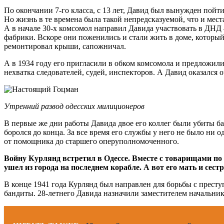
По окончании 7-го класса, с 13 лет, Давид был вынужден пойти
Но жизнь в те времена была такой непредсказуемой, что и мест
А в начале 30-х комсомол направил Давида участвовать в ДНД
фабрики. Вскоре они поженились и стали жить в доме, который
ремонтировал крыши, сапожничал.
А в 1934 году его пригласили в обком комсомола и предложил
нехватка следователей, судей, инспекторов. А Давид оказался 
Утренний развод одесских милиционеров
В первые же дни работы Давида двое его коллег были убиты б
боролся до конца. За все время его службы у него не было ни 
от помощника до старшего оперуполномоченного.
Войну Курлянд встретил в Одессе. Вместе с товарищами по с
ушел из города на последнем корабле. А вот его мать и сес
В конце 1941 года Курлянд был направлен для борьбы с престу
бандиты. 28-летнего Давида назначили заместителем начальник