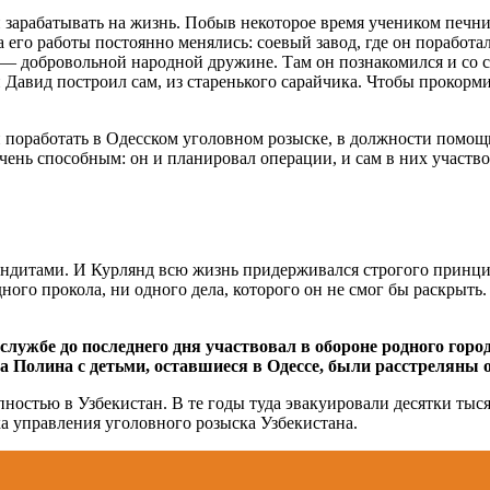
 зарабатывать на жизнь. Побыв некоторое время учеником печник
а его работы постоянно менялись: соевый завод, где он поработ
 — добровольной народной дружине. Там он познакомился и со 
 Давид построил сам, из старенького сарайчика. Чтобы прокорми
и поработать в Одесском уголовном розыске, в должности помощ
очень способным: он и планировал операции, и сам в них участво
андитами. И Курлянд всю жизнь придерживался строгого принци
одного прокола, ни одного дела, которого он не смог бы раскрыт
лужбе до последнего дня участвовал в обороне родного город
тра Полина с детьми, оставшиеся в Одессе, были расстреляны
пностью в Узбекистан. В те годы туда эвакуировали десятки тыс
а управления уголовного розыска Узбекистана.