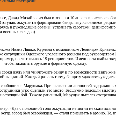
е сильно постарели
ессе, Давид Михайлович был отозван и 10 апреля в числе освобо
Отступая, оккупанты формировали банды из уголовников-рециди
дряясь в руководящие органы, устраивать саботажи, дезинформи
 и военных складов).
оенкома Ивана Ляшко. Курлянд с помощником Леонидом Кривенко
кже сотрудники Одесского уголовного розыска под руководством
апример, насчитывалось 19 рецидивистов. Именно эта шайка зве
 — чтобы захватить оружие и форменную одежду.
 сроки взять или уничтожить банду и по возможности взять жи
войны зданий. Каждый раз опытному бандиту удавалось уходить 
 из сообщников Марущака. При выявлении личностей задержанных
м сотрудники угро оцепили это место. Бесшумно подошли вплотн
я настоящий бой. Тяжело раненный, Марущак пытался отстреливат
нер: «Два с половиной года оккупации не могли не сказаться 
у, когда город был освобожден, — стали призывать в армию. Те, 