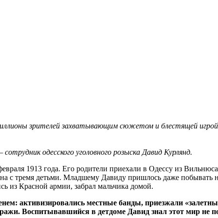
 миллионы зрителей захватывающим сюжетом и блестящей игрой 
сотрудник одесского уголовного розыска Давид Курлянд.
евраля 1913 года. Его родители приехали в Одессу из Вильнюс
одна с тремя детьми. Младшему Давиду пришлось даже побывать н
ь из Красной армии, забрал мальчика домой.
менем: активизировались местные банды, приезжали «залетн
ражи. Воспитывавшийся в детдоме Давид знал этот мир не п