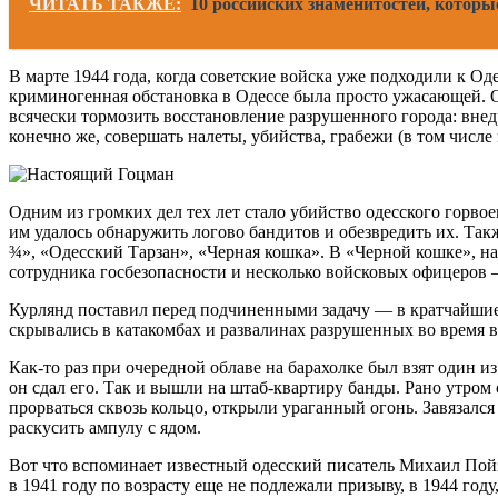
ЧИТАТЬ ТАКЖЕ:
10 российских знаменитостей, которы
В марте 1944 года, когда советские войска уже подходили к Од
криминогенная обстановка в Одессе была просто ужасающей. 
всячески тормозить восстановление разрушенного города: вне
конечно же, совершать налеты, убийства, грабежи (в том числе
Одним из громких дел тех лет стало убийство одесского горв
им удалось обнаружить логово бандитов и обезвредить их. Та
¾», «Одесский Тарзан», «Черная кошка». В «Черной кошке», н
сотрудника госбезопасности и несколько войсковых офицеров
Курлянд поставил перед подчиненными задачу — в кратчайшие
скрывались в катакомбах и развалинах разрушенных во время 
Как-то раз при очередной облаве на барахолке был взят один
он сдал его. Так и вышли на штаб-квартиру банды. Рано утро
прорваться сквозь кольцо, открыли ураганный огонь. Завязалс
раскусить ампулу с ядом.
Вот что вспоминает известный одесский писатель Михаил Пойз
в 1941 году по возрасту еще не подлежали призыву, в 1944 год