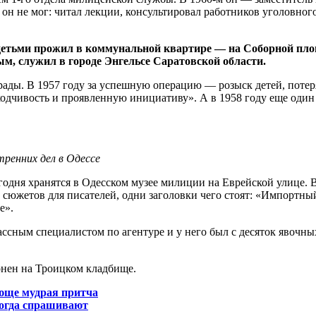
он не мог: читал лекции, консультировал работников уголовног
и детьми прожил в коммунальной квартире — на Соборной пл
м, служил в городе Энгельсе Саратовской области.
ды. В 1957 году за успешную операцию — розыск детей, потеря
аходчивость и проявленную инициативу». А в 1958 году еще оди
тренних дел в Одессе
одня хранятся в Одесском музее милиции на Еврейской улице. В
зь сюжетов для писателей, одни заголовки чего стоят: «Импорт
е».
ассным специалистом по агентуре и у него был с десяток явочны
онен на Троицком кладбище.
ающе мудрая притча
когда спрашивают