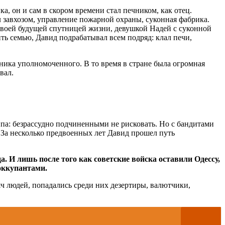
а, он и сам в скором времени стал печником, как отец.
ал завхозом, управление пожарной охраны, суконная фабрика.
своей будущей спутницей жизни, девушкой Надей с суконной
ть семью, Давид подрабатывал всем подряд: клал печи,
ника уполномоченного. В то время в стране была огромная
вал.
па: безрассудно подчиненными не рисковать. Но с бандитами
ь. За несколько предвоенных лет Давид прошел путь
а. И лишь после того как советские войска оставили Одессу,
 оккупантами.
яч людей, попадались среди них дезертиры, валютчики,