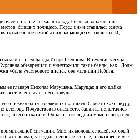
дителей на танке въехал в город. После освобождения
вистов, бывших полицаев. Перед ними ставилась задача
ровать население о якобы возвращающихся фашистах. И,
 напали на след банды Игоря Шевцова. В течение месяца
 Курлянда обезвредили и уничтожили такие банды, как «Додж
рски убила участкового инспектора милиции Небита,
вым ее главаря Николая Марущака. Марущак и его шайка
из расставленных на него ловушек.
 его опознал один из бывших полицаев. Спасая свою шкуру,
ую к логову. Почувствовав опасность, бандиты попытались
ься, но его схватили. Однако в последний момент он успел
на криминальной ситуации. Многих молодых людей, который
кто был призван, молодые, необстрелянные, практически все