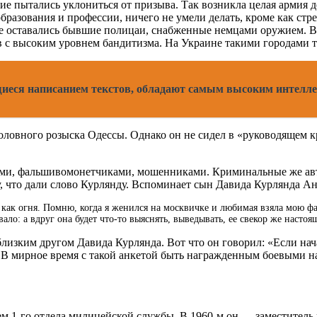
е пытались уклониться от призыва. Так возникла целая армия д
разования и профессии, ничего не умели делать, кроме как стр
оде оставались бывшие полицаи, снабженные немцами оружием. В
в с высоким уровнем бандитизма. На Украине такими городами 
иеся написанием текстов, обладают самым высоким интелл
головного розыска Одессы. Однако он не сидел в «руководящем 
тами, фальшивомонетчиками, мошенниками. Криминальные же авт
 что дали слово Курлянду. Вспоминает сын Давида Курлянда Ан
ак огня. Помню, когда я женился на москвичке и любимая взяла мою фами
ало: а вдруг она будет что-то выяснять, выведывать, ее свекор же насто
лизким другом Давида Курлянда. Вот что он говорил: «Если на
 В мирное время с такой анкетой быть награжденным боевыми на
ем 1-го отдела милицейской службы. В 1960-м он — заместитель 