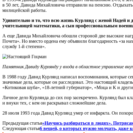
в 50 лет, Давида Михайловича отправили на пенсию. Отдыхать 
милицейской работы.
Удивительно и то, что всю жизнь Курлянд с женой Надей 
учительницей математики, а сын профессиональным военны
А еще Давида Михайловича обошли стороной две высокие награ
Почета». Но вместо ордена ему объявили благодарность «за н
службу 1-й степени».
Памятник Давиду Курлянду у входа в областное управление вну
В 1988 году Давид Курлянд написал воспоминания, которые сег
значимые дела, которые он расследовал. Это настоящий кладе
«Котиковая шуба», «18-летний губернатор», «Моца и К и други
Личное дело Курлянда до сих пор засекречено. Курлянд был кл
и внуки тех, с кем он раскрывал сложнейшие дела.
28 июля 1993 года Давид Курлянд умер от инфаркта. Он похор
Предыдущая статья
«Научись разбираться в людях». Потряс
Следующая статья
6 вещей, о которых нужно молчать, даже 