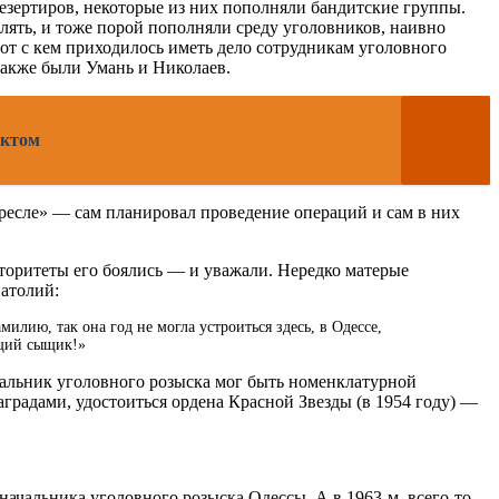
езертиров, некоторые из них пополняли бандитские группы.
елять, и тоже порой пополняли среду уголовников, наивно
от с кем приходилось иметь дело сотрудникам уголовного
также были Умань и Николаев.
ектом
кресле» — сам планировал проведение операций и сам в них
оритеты его боялись — и уважали. Нередко матерые
атолий:
лию, так она год не могла устроиться здесь, в Одессе,
ящий сыщик!»
чальник уголовного розыска мог быть номенклатурной
градами, удостоиться ордена Красной Звезды (в 1954 году) —
начальника уголовного розыска Одессы. А в 1963-м, всего-то