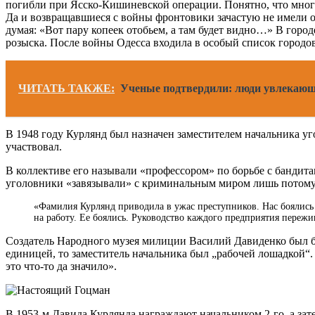
погибли при Ясско-Кишиневской операции. Понятно, что многи
Да и возвращавшиеся с войны фронтовики зачастую не имели об
думая: «Вот пару копеек отобьем, а там будет видно…» В гор
розыска. После войны Одесса входила в особый список городо
ЧИТАТЬ ТАКЖЕ:
Ученые подтвердили: люди увлекающ
В 1948 году Курлянд был назначен заместителем начальника у
участвовал.
В коллективе его называли «профессором» по борьбе с банди
уголовники «завязывали» с криминальным миром лишь потому,
«Фамилия Курлянд приводила в ужас преступников. Нас боялись к
на работу. Ее боялись. Руководство каждого предприятия пережив
Создатель Народного музея милиции Василий Давиденко был б
единицей, то заместитель начальника был „рабочей лошадкой“.
это что-то да значило».
В 1953-м Давида Курлянда награждают начальником 2-го, а зат