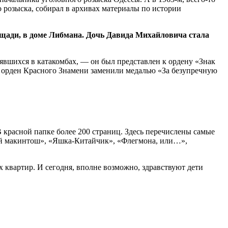
о розыска, собирал в архивах материалы по истории
ощади, в доме Либмана. Дочь Давида Михайловича стала
вшихся в катакомбах, — он был представлен к ордену «Знак
н орден Красного Знамени заменили медалью «За безупречную
 красной папке более 200 страниц. Здесь перечислены самые
ный макинтош», «Яшка-Китайчик», «Флегмона, или…»,
х квартир. И сегодня, вполне возможно, здравствуют дети