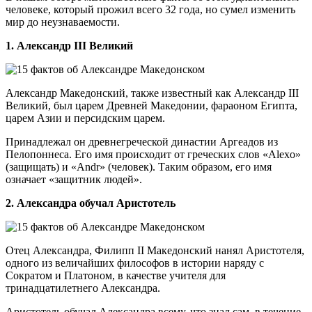
человеке, который прожил всего 32 года, но сумел изменить
мир до неузнаваемости.
1. Александр III Великий
Александр Македонский, также известный как Александр III
Великий, был царем Древней Македонии, фараоном Египта,
царем Азии и персидским царем.
Принадлежал он древнегреческой династии Аргеадов из
Пелопоннеса. Его имя происходит от греческих слов «Alexo»
(защищать) и «Andr» (человек). Таким образом, его имя
означает «защитник людей».
2. Александра обучал Аристотель
Отец Александра, Филипп II Македонский нанял Аристотеля,
одного из величайших философов в истории наряду с
Сократом и Платоном, в качестве учителя для
тринадцатилетнего Александра.
Аристотель обучал Александра всему, что знал сам, в течение