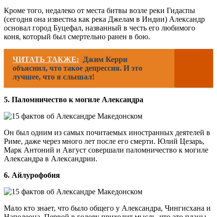
Кроме того, недалеко от места битвы возле реки Гидаспы
(сегодня она известна как река Джелам в Индии) Александр
основал город Буцефал, названный в честь его любимого
коня, который был смертельно ранен в бою.
ЧИТАТЬ ТАКЖЕ:
Джим Керри
объяснил, что такое депрессия. И это
лучшее, что я слышал!
5. Паломничество к могиле Александра
Он был одним из самых почитаемых иностранных деятелей в
Риме, даже через много лет после его смерти. Юлий Цезарь,
Марк Антоний и Август совершали паломничество к могиле
Александра в Александрии.
6. Айлурофобия
Мало кто знает, что было общего у Александра, Чингисхана и
Наполеона. Первой в голову приходит мысль, что это планы