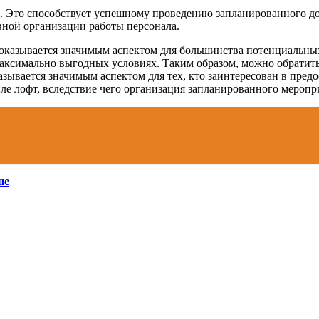
й. Это способствует успешному проведению запланированного до
ной организации работы персонала.
 оказывается значимым аспектом для большинства потенциальны
аксимально выгодных условиях. Таким образом, можно обратить
ывается значимым аспектом для тех, кто заинтересован в предос
тиле лофт, вследствие чего организация запланированного мероп
не