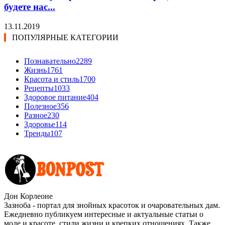
будете нас...
13.11.2019
ПОПУЛЯРНЫЕ КАТЕГОРИИ
Познавательно
2289
Жизнь
1761
Красота и стиль
1700
Рецепты
1033
Здоровое питание
404
Полезное
356
Разное
230
Здоровье
114
Тренды
107
Дон Корлеоне
Зазноба - портал для знойных красоток и очаровательных дам.
Ежедневно публикуем интересные и актуальные статьи о
моде и красоте, стили жизни и крепких отношениях. Также