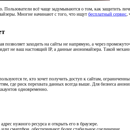
о. Пользователи всё чаще задумываются о том, как защитить ли
майзеры. Многие начинают с того, что ищут
бесплатный сервис
,
ет
 позволяет заходить на сайты не напрямую, а через промежуточ
 видит не ваш настоящий IP, а данные анонимайзера. Такой меха
ользуются те, кто хочет получить доступ к сайтам, ограниченны
тям, где риск перехвата данных всегда выше. Для бизнеса анон
аккаунтов одновременно.
дрес нужного ресурса и открыть его в браузере.
или смартфон, обеспечивают более стабильное соединение.