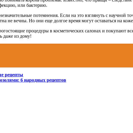
нфекцию, или бактерию.
 незначительные потемнения. Если на это взглянуть с научной т
на не вечны. Но они еще долгое время могут оставаться на коже
орогостоящие процедуры в косметических салонах и покупают все
ь даже из дому!
ше рецепты
мозолями: 6 народных рецептов