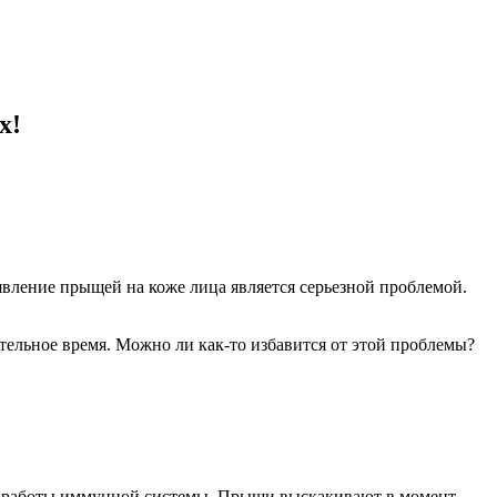
х!
оявление прыщей на коже лица является серьезной проблемой.
тельное время. Можно ли как-то избавится от этой проблемы?
ие работы иммунной системы. Прыщи выскакивают в момент,