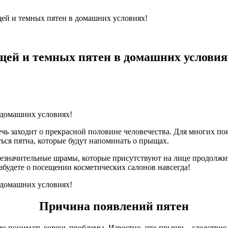
щей и темных пятен в домашних условиях!
ыщей и темных пятен в домашних условия
речь заходит о прекрасной половине человечества. Для многих п
ться пятна, которые будут напоминать о прыщах.
 незначительные шрамы, которые присутствуют на лице продолжи
абудете о посещении косметических салонов навсегда!
Причина появлений пятен
мо понимать корень проблемы. Известно, что прыщи – следств