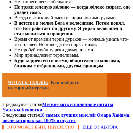
Нет ничего легче обещания.
Не тряси зеленую яблоню — когда яблоко созреет, оно
упадет само.
Всегда вытаскивай змею из норы чужими руками.
В детстве я молил Бога о велосипеде. Потом понял,
что Бог работает по-другому. Я украл велосипед и
стал молиться о прощении.
Время от времени терпи дураков — можешь узнать что-
то стоящее. Но никогда не спорь с ними.
Не пробуй глубину реки двумя ногами.
Мир принадлежит терпеливым.
Будь корректен со всеми, общителен со многими,
близким с избранными, другом единицам.
ЧИТАТЬ ТАКЖЕ:
Как выбрать
слесарный верстак
Предыдущая статья
Меткие хоть и циничные цитаты
Чарльза Буковски
Следующая статья
18 самых лучших мыслей Омара Хайяма,
после которых вас 100% отпустит
ЭТО МОЖЕТ БЫТЬ ИНТЕРЕСНО
ЕЩЕ ОТ АВТОРА