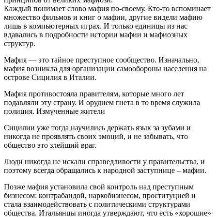
Каждый понимает слово мафия по-своему. Кто-то вспоминает
множество фильмов и книг о мафии, другие видели мафию
лишь в компьютерных играх. И только единицы из нас
вдавались в подробности истории мафии и мафиозных
структур.
Мафия — это тайное преступное сообщество. Изначально,
мафия возникла для организации самообороны населения на
острове Сицилия в Италии.
Мафия противостояла правителям, которые много лет
подавляли эту страну. И орудием гнета в то время служила
полиция. Измученные жители
Сицилии уже тогда научились держать язык за зубами и
никогда не проявлять своих эмоций, и не забывать, что
общество это злейший враг.
Люди никогда не искали справедливости у правительства, и
поэтому всегда обращались к народной заступнице – мафии.
Позже мафия установила свой контроль над преступным
бизнесом: контрабандой, наркобизнесом, проституцией и
стала взаимодействовать с политическими структурами
общества. Итальянцы иногда утверждают, что есть «хорошие»