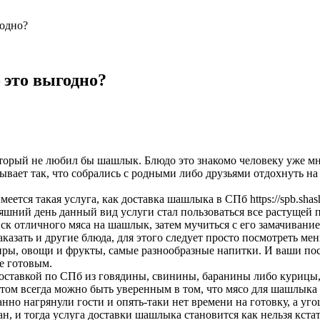
годно?
 это выгодно?
оторый не любил бы шашлык. Блюдо это знакомо человеку уже мн
вает так, что собрались с родными либо друзьями отдохнуть на 
меется такая услуга, как доставка шашлыка в СПб https://spb.shas
дняшний день данный вид услуги стал пользоваться все растущей 
иск отличного мяса на шашлык, затем мучиться с его замачивание
зать и другие блюда, для этого следует просто посмотреть мен
ниры, овощи и фрукты, самые разнообразные напитки. И ваши по
же готовым.
 доставкой по СПб из говядины, свинины, баранины либо курицы
 этом всегда можно быть уверенным в том, что мясо для шашлыка
анно нагрянули гости и опять-таки нет времени на готовку, а уг
н, и тогда услуга доставки шашлыка становится как нельзя кстат