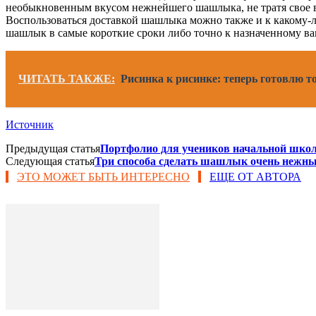
необыкновенным вкусом нежнейшего шашлыка, не тратя свое в
Воспользоваться доставкой шашлыка можно также и к какому-л
шашлык в самые короткие сроки либо точно к назначенному вам
ЧИТАТЬ ТАКЖЕ:
Рисинка к рисинке: теперь готовлю т
Источник
Предыдущая статья
Портфолио для учеников начальной шко
Следующая статья
Три способа сделать шашлык очень нежн
ЭТО МОЖЕТ БЫТЬ ИНТЕРЕСНО
ЕЩЕ ОТ АВТОРА