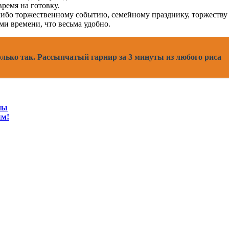
ремя на готовку.
ибо торжественному событию, семейному празднику, торжеству 
и времени, что весьма удобно.
олько так. Рассыпчатый гарнир за 3 минуты из любого риса
лы
ым!