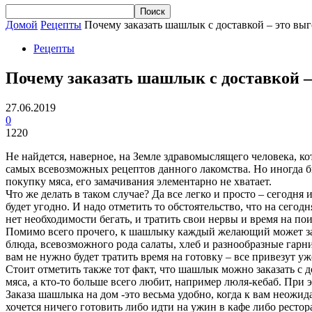
Домой
Рецепты
Почему заказать шашлык с доставкой – это вы
Рецепты
Почему заказать шашлык с доставкой –
27.06.2019
0
1220
Не найдется, наверное, на Земле здравомыслящего человека, к
самых всевозможных рецептов данного лакомства. Но иногда бы
покупку мяса, его замачивания элементарно не хватает.
Что же делать в таком случае? Да все легко и просто – сегодня и
будет угодно. И надо отметить то обстоятельство, что на сего
нет необходимости бегать, и тратить свои нервы и время на по
Помимо всего прочего, к шашлыку каждый желающий может зака
блюда, всевозможного рода салаты, хлеб и разнообразные гар
вам не нужно будет тратить время на готовку – все привезут у
Стоит отметить также тот факт, что шашлык можно заказать с
мяса, а кто-то больше всего любит, например люля-кебаб. При
Заказа шашлыка на дом -это весьма удобно, когда к вам неожид
хочется ничего готовить либо идти на ужин в кафе либо рестора