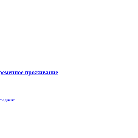
временное проживание
гредиент