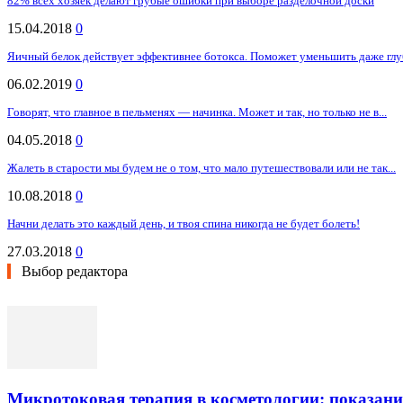
82% всех хозяек делают грубые ошибки при выборе разделочной доски
15.04.2018
0
Яичный белок действует эффективнее ботокса. Поможет уменьшить даже г
06.02.2019
0
Говорят, что главное в пельменях — начинка. Может и так, но только не в...
04.05.2018
0
Жалеть в старости мы будем не о том, что мало путешествовали или не так...
10.08.2018
0
Начни делать это каждый день, и твоя спина никогда не будет болеть!
27.03.2018
0
Выбор редактора
Микротоковая терапия в косметологии: показани