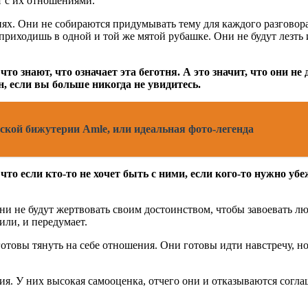
ет с их отношениями.
ях. Они не собираются придумывать тему для каждого разговор
 приходишь в одной и той же мятой рубашке. Они не будут лезть и
 знают, что означает эта беготня. А это значит, что они не 
он, если вы больше никогда не увидитесь.
кой бижутерии Amle, или идеальная фото-легенда
о если кто-то не хочет быть с ними, если кого-то нужно убеж
 не будут жертвовать своим достоинством, чтобы завоевать любо
или, и передумает.
отовы тянуть на себе отношения. Они готовы идти навстречу, но
я. У них высокая самооценка, отчего они и отказываются согла