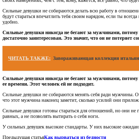
своих намерениях, чем с тем, кому, кажется, все равно, что буд
Сильные девушки не собираются делать всю работу в отношени
будут стараться впечатлить тебя своим нарядом, если ты всегда
удобно.
Сильные девушки никогда не бегают за мужчинами, потому что
достаточно заинтересован. Это значит, что он не потеряет с
ЧИТАТЬ ТАКЖЕ:
Завораживающая коллекция итальянс
Сильные девушки никогда не бегают за мужчинами, потому чт
ее времени. Этот человек ей не подходит.
Сильные девушки не собираются менять себя ради мужчины. Они
что этот мужчина наконец заметит, сколько усилий они прилож
Сильные девушки готовы стараться для отношений, но они не г
равных, а не позволять вытирать о себя ноги.
У сильных девушек высокие стандарты. У них высокие ожидани
Предыдущая статья
Как вырваться из бедности