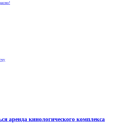
расно!
тчу
ься аренда кинологического комплекса