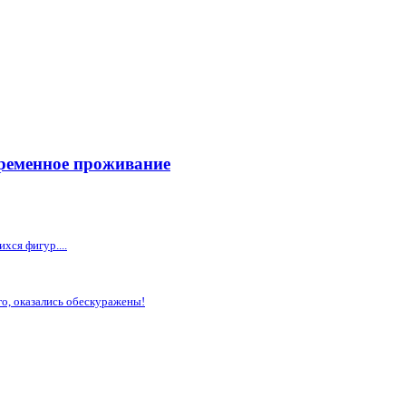
временное проживание
хся фигур....
го, оказались обескуражены!