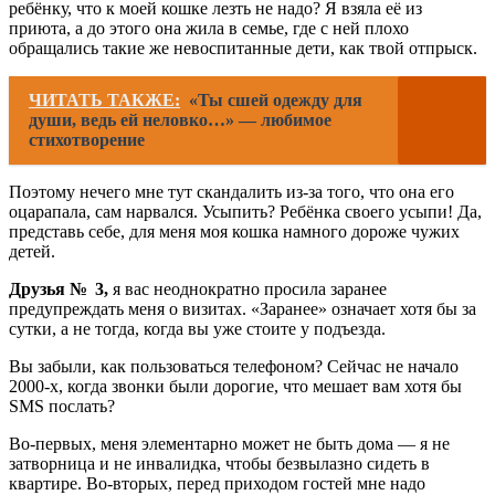
ребёнку, что к моей кошке лезть не надо? Я взяла её из
приюта, а до этого она жила в семье, где с ней плохо
обращались такие же невоспитанные дети, как твой отпрыск.
ЧИТАТЬ ТАКЖЕ:
«Ты сшей одежду для
души, ведь ей неловко…» — любимое
стихотворение
Поэтому нечего мне тут скандалить из-за того, что она его
оцарапала, сам нарвался. Усыпить? Ребёнка своего усыпи! Да,
представь себе, для меня моя кошка намного дороже чужих
детей.
Друзья № 3,
я вас неоднократно просила заранее
предупреждать меня о визитах. «Заранее» означает хотя бы за
сутки, а не тогда, когда вы уже стоите у подъезда.
Вы забыли, как пользоваться телефоном? Сейчас не начало
2000-х, когда звонки были дорогие, что мешает вам хотя бы
SMS послать?
Во-первых, меня элементарно может не быть дома — я не
затворница и не инвалидка, чтобы безвылазно сидеть в
квартире. Во-вторых, перед приходом гостей мне надо