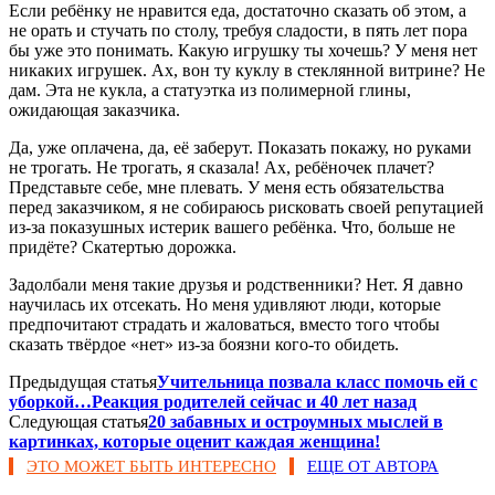
Если ребёнку не нравится еда, достаточно сказать об этом, а
не орать и стучать по столу, требуя сладости, в пять лет пора
бы уже это понимать. Какую игрушку ты хочешь? У меня нет
никаких игрушек. Ах, вон ту куклу в стеклянной витрине? Не
дам. Эта не кукла, а статуэтка из полимерной глины,
ожидающая заказчика.
Да, уже оплачена, да, её заберут. Показать покажу, но руками
не трогать. Не трогать, я сказала! Ах, ребёночек плачет?
Представьте себе, мне плевать. У меня есть обязательства
перед заказчиком, я не собираюсь рисковать своей репутацией
из-за показушных истерик вашего ребёнка. Что, больше не
придёте? Скатертью дорожка.
Задолбали меня такие друзья и родственники? Нет. Я давно
научилась их отсекать. Но меня удивляют люди, которые
предпочитают страдать и жаловаться, вместо того чтобы
сказать твёрдое «нет» из-за боязни кого-то обидеть.
Предыдущая статья
Учительница позвала класс помочь ей с
уборкой…Реакция родителей сейчас и 40 лет назад
Следующая статья
20 забавных и остроумных мыслей в
картинках, которые оценит каждая женщина!
ЭТО МОЖЕТ БЫТЬ ИНТЕРЕСНО
ЕЩЕ ОТ АВТОРА