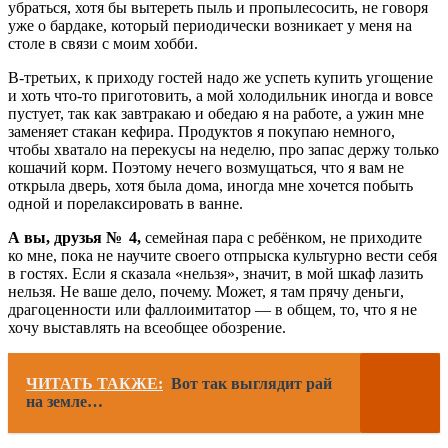
убраться, хотя бы вытереть пыль и пропылесосить, не говоря
уже о бардаке, который периодически возникает у меня на
столе в связи с моим хобби.
В-третьих, к приходу гостей надо же успеть купить угощение
и хоть что-то приготовить, а мой холодильник иногда и вовсе
пустует, так как завтракаю и обедаю я на работе, а ужин мне
заменяет стакан кефира. Продуктов я покупаю немного,
чтобы хватало на перекусы на неделю, про запас держу только
кошачий корм. Поэтому нечего возмущаться, что я вам не
открыла дверь, хотя была дома, иногда мне хочется побыть
одной и порелаксировать в ванне.
А вы, друзья № 4,
семейная пара с ребёнком, не приходите
ко мне, пока не научите своего отпрыска культурно вести себя
в гостях. Если я сказала «нельзя», значит, в мой шкаф лазить
нельзя. Не ваше дело, почему. Может, я там прячу деньги,
драгоценности или фаллоимитатор — в общем, то, что я не
хочу выставлять на всеобщее обозрение.
ЧИТАТЬ ТАКЖЕ:
Вот так выглядит рай
на земле…