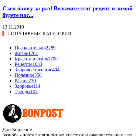
Съел банку за раз! Возьмите этот рецепт и зимой
будете нас...
13.11.2019
ПОПУЛЯРНЫЕ КАТЕГОРИИ
Познавательно
2289
Жизнь
1761
Красота и стиль
1700
Рецепты
1033
Здоровое питание
404
Полезное
356
Разное
230
Здоровье
114
Тренды
107
Дон Корлеоне
Зазноба - портал для знойных красоток и очаровательных дам.