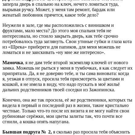
заперла дверь в спальню на ключ, нечего ломиться туда,
вырывая ручку. Может, у меня там ремонт, бардак или
женатый любовник прячется, какое тебе дело?
Неужели в зале, где мы расположились с винишком и
фруктами, мало места? До этого моя спальня тебя не
интересовала, но стоило закрыть дверь, как тебе срочно
потребовалось туда заглянуть. Свои утиные губки и глаза кота
из «Шрека» прибереги для папиков, для меня можешь не
ломаться и не заискивать «ну мне же интересно».
Мамочка
, я не дам тебе второй экземпляр ключей от нового
замка. Можешь не рыться у меня в тумбочках, я как следует их
припрятала. Да, я не доверяю тебе, и ты сама виновата: когда
я, уезжая в отпуск, просила тебя присмотреть за цветами и
кошкой, я не имела в виду, что надо пускать в моё жильё
дальних родственников твоей соседки из Зажопинска.
Конечно, она же так просила, её же родственники, которых ты
видела в первый и последний раз в жизни, такие кристально
честные. Только что-то после их визита я не могу найти свои
рубиновые серёжки, мои цветы залиты так, что почти все
сгнили, а кошка опять напугана.
Бывшая подруга № 2,
я сколько раз просила тебя объяснить