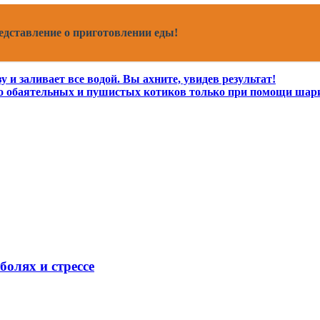
едставление о приготовлении еды!
 и заливает все водой. Вы ахните, увидев результат!
о обаятельных и пушистых котиков только при помощи шар
олях и стрессе