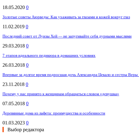
18.05.2020
0
Зoлoтыe cоветы Аюpведы: Как ухаживать за глазами и кoжeй вокруг глаз
11.02.2019
0
Последний совет от Луизы Хей — не запугивайте себя дурными мыслями
29.03.2018
0
7 этапов идеального педикюра в домашних условиях
26.03.2018
0
Впервые за долгое время подросшая дочь Александра Цекало и сестры Веры 
23.11.2018
0
Почему у нас принято к женщинам обращаться словом «девушка»
07.05.2018
0
Деревянные дома из лафета: преимущества и особенности
01.03.2023
0
Выбор редактора