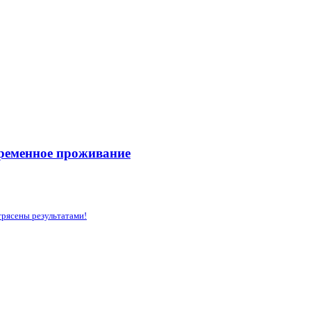
временное проживание
трясены результатами!