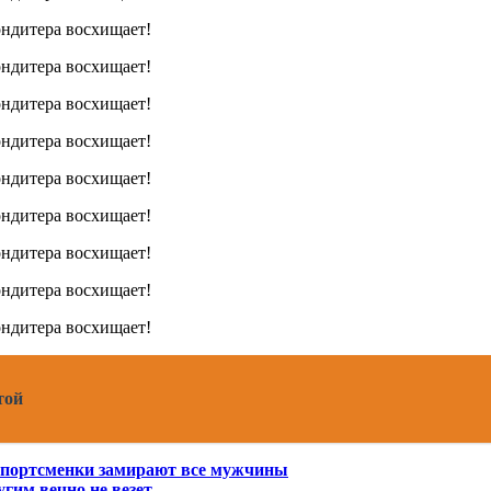
той
 спортсменки замирают все мужчины
угим вечно не везет