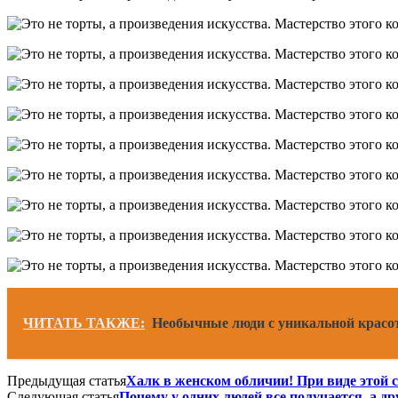
ЧИТАТЬ ТАКЖЕ:
Необычные люди с уникальной красо
Предыдущая статья
Халк в женском обличии! При виде этой
Следующая статья
Почему у одних людей все получается, а др