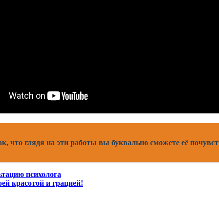
к, что глядя на эти работы вы буквально сможете её почувс
ьтацию психолога
оей красотой и грацией!