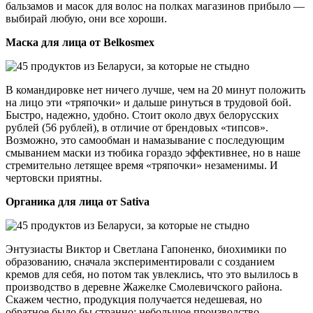
бальзамов и масок для волос на полках магазинов прибыло —
выбирай любую, они все хороши.
Маска для лица от Belkosmex
В командировке нет ничего лучше, чем на 20 минут положить
на лицо эти «тряпочки» и дальше ринуться в трудовой бой.
Быстро, надежно, удобно. Стоит около двух белорусских
рублей (56 рублей), в отличие от брендовых «типсов».
Возможно, это самообман и намазывание с последующим
смыванием маски из тюбика гораздо эффективнее, но в наше
стремительно летящее время «тряпочки» незаменимы. И
чертовски приятны.
Органика для лица от Sativa
Энтузиасты Виктор и Светлана Гапоненко, биохимики по
образованию, сначала экспериментировали с созданием
кремов для себя, но потом так увлеклись, что это вылилось в
производство в деревне Жажелке Смолевичского района.
Скажем честно, продукция получается недешевая, но
обратное было бы странно: небольшое производство