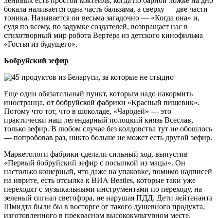
ленивых есть простой коктейль, когда по барной ложке на дно
бокала наливается одна часть бальзама, а сверху — две части
тоника. Называется он весьма загадочно — «Когда она» и,
судя по всему, по задумке создателей, возвращает нас в
стихотворный мир робота Вертера из детского кинофильма
«Гостья из будущего».
Бобруйский зефир
Еще один обязательный пункт, которым надо накормить
иностранца, от бобруйской фабрики «Красный пищевик».
Потому что тот, что в шоколаде, «Чародей» — это
практически наш легендарный полоцкий князь Всеслав,
только зефир. В любом случае без колдовства тут не обошлось
— попробовав раз, никто больше не может есть другой зефир.
Маркетологи фабрики сделали сильный ход, выпустив
«Первый бобруйский зефир с посыпкой из мацы». Он
настолько кошерный, что даже на упаковке, помимо надписей
на иврите, есть отсылка к ВИА Beatles, которые таки уже
переходят с музыкальными инструментами по переходу, на
зеленый сигнал светофора, не нарушая ПДД. Дети лейтенанта
Шмидта были бы в восторге от такого душевного продукта,
изготовленного в прекрасном высококультурном месте.