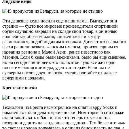
Лидские кеды
Эти дешевые кеды носили еще наши мамы. Выглядят они
странно — будто все мировые производители спортивной
обуви случайно закрыли на складе свой товар, а он ночью
волшебным образом ожил, «поженился» и к утру
размножился, подобно диким кроликам. Дитя этого свального
греха решили назвать женским именем, произошедшим от
названия региона в Малой Азии, ранее известного как
Мэония. Если б кеды были мэониками, было бы еще смешнее,
но на сегодняшний день это полосатое чудо все же гордо
носит имя «лидские кеды, удел хипстера». Если вы не
суеверны насчет двух полосок, смело сочетайте их даже с
вечерними нарядами.
Брестские носки
Технологи из Бреста насмотрелись на опыт Happy Socks и
наконец-то стали делать яркие носки. Некоторые из них даже
стали закатывать в банки, так что теперь их уже не так
позорно и дарить на гендерные праздники. Тем более что чья-
то светлая голова додумалась в одну из банок класть не два, а