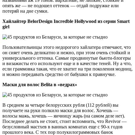
названиями аж 19 тонов. Бархатные, не липкие, стойкие и
опять же — не подошел оттенок — отдай подружке или
потеряй на дне сумки.
Хайлайтер BelorDesign Incredble Hollywood из серии Smart
girl
Пользовательницы этого недорогого хайлатера отмечают, что
он сияет очень деликатно и нежно, при этом очень стойкий и
универсального оттенка. Самые продвинутые бьюти-блогеры
и визажисты его используют еще и в качестве теней. Ну а что,
если граммовка такая, что ее хватит на три поколения модниц,
и можно передавать средство от бабушки к правнучке.
Маски для волос Belita в «ведрах»
В среднем за четыре белорусских рубля (112 рублей) вы
получаете на руки полкило маски для волос. Хочешь —
волосы мажь, хочешь — яичницу жарь (на самом деле нет).
Последнее делать не стоит, стоит вспомнить, что Revivor —
безусловный мастхев в ванных комнатах еще с 90-х годов
прошлого века. С тех пор полукилограммовых банок