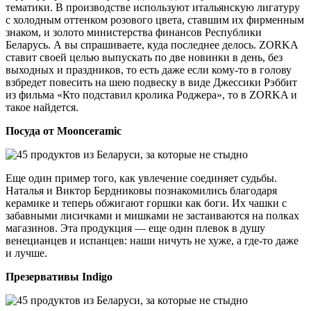
тематики. В производстве используют итальянскую лигатуру
с холодным оттенком розового цвета, ставшим их фирменным
знаком, и золото министерства финансов Республики
Беларусь. А вы спрашиваете, куда последнее делось. ZORKA
ставит своей целью выпускать по две новинки в день, без
выходных и праздников, то есть даже если кому-то в голову
взбредет повесить на шею подвеску в виде Джессики Рэббит
из фильма «Кто подставил кролика Роджера», то в ZORKA и
такое найдется.
Посуда от Moonceramic
Еще один пример того, как увлечение соединяет судьбы.
Наталья и Виктор Бердниковы познакомились благодаря
керамике и теперь обжигают горшки как боги. Их чашки с
забавными лисичками и мишками не застаиваются на полках
магазинов. Эта продукция — еще один плевок в душу
венецианцев и испанцев: наши ничуть не хуже, а где-то даже
и лучше.
Презервативы Indigo