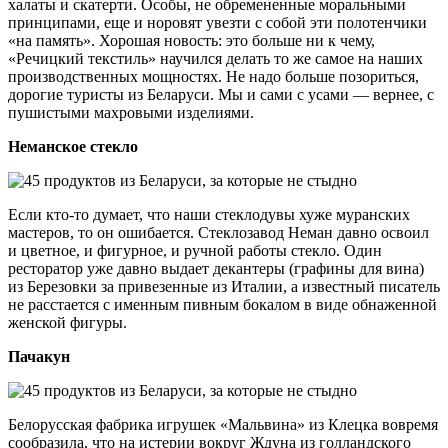
халаты и скатерти. Особы, не обремененные моральными
принципами, еще и норовят увезти с собой эти полотенчики
«на память». Хорошая новость: это больше ни к чему,
«Речицкий текстиль» научился делать то же самое на наших
производственных мощностях. Не надо больше позориться,
дорогие туристы из Беларуси. Мы и сами с усами — вернее, с
пушистыми махровыми изделиями.
Неманское стекло
Если кто-то думает, что наши стеклодувы хуже муранских
мастеров, то он ошибается. Стеклозавод Неман давно освоил
и цветное, и фигурное, и ручной работы стекло. Один
ресторатор уже давно выдает декантеры (графины для вина)
из Березовки за привезенные из Италии, а известный писатель
не расстается с именным пивным бокалом в виде обнаженной
женской фигуры.
Пачакун
Белорусская фабрика игрушек «Мальвина» из Клецка вовремя
сообразила, что на истерии вокруг Ждуна из голландского