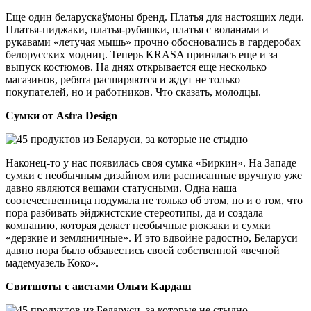
Еще один беларускаўмоны бренд. Платья для настоящих леди.
Платья-пиджаки, платья-рубашки, платья с воланами и
рукавами «летучая мышь» прочно обосновались в гардеробах
белорусских модниц. Теперь KRASA принялась еще и за
выпуск костюмов. На днях открывается еще несколько
магазинов, ребята расширяются и ждут не только
покупателей, но и работников. Что сказать, молодцы.
Сумки от Astra Design
Наконец-то у нас появилась своя сумка «Биркин». На Западе
сумки с необычным дизайном или расписанные вручную уже
давно являются вещами статусными. Одна наша
соотечественница подумала не только об этом, но и о том, что
пора разбивать эйджистские стереотипы, да и создала
компанию, которая делает необычные рюкзаки и сумки
«дерзкие и земляничные». И это вдвойне радостно, Беларуси
давно пора было обзавестись своей собственной «вечной
мадемуазель Коко».
Свитшоты с аистами Ольги Кардаш