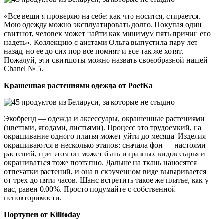
«Все вещи я проверяю на себе: как что носится, стирается.
Мою одежду можно эксплуатировать долго. Покупая один
свитшот, человек может найти как минимум пять причин его
надеть». Коллекцию с аистами Ольга выпустила пару лет
назад, но ее до сих пор все помнят и все так же хотят.
Пожалуй, эти свитшоты можно назвать своеобразной нашей
Chanel № 5.
Крашенная растениями одежда от PoetKa
Экобренд — одежда и аксессуары, окрашенные растениями
(цветами, ягодами, листьями). Процесс это трудоемкий, на
окрашивание одного платья может уйти до месяца. Изделия
окрашиваются в несколько этапов: сначала фон — настоями
растений, при этом он может быть из разных видов сырья и
окрашиваться тоже поэтапно. Дальше на ткань наносятся
отпечатки растений, и она в скрученном виде вываривается
от трех до пяти часов. Шанс встретить такое же платье, как у
вас, равен 0,00%. Просто подумайте о собственной
неповторимости.
Портупеи от Killtoday