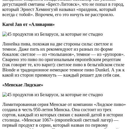
дегустацией сметаны «Брест-Литовск», что не попал в город,
который Эрнест Хемингуэй называл «праздник, который
всегда с тобой». Впрочем, его это ничуть не расстроило.
Karol Jan от «Аливарии»
Линейка пива, похожая на две стороны силы: светлое и
темное. Даже пить их рекомендуют из разных по форме
бокалов: светлое — из «тюльпанов», темное — из «рупоров».
Сварено это пиво по оригинальным европейским рецептам
(так говорят те, кто варит): светлое пиво в бельгийском стиле
Blonde и традиционное немецкое темное пиво Dunkel. А уж к
какой из сторон примкнуть — каждый решает для себя сам.
«Менскае Лидскае»
Лимитированная серия Менскае от компании «Лидское пиво»
создана в честь 950-летия Минска. Она состоит из трех
сортов, каждый из которых связан с важной датой в истории
столицы. «Менскае 1067» (европейский светлый лагер) —
первый продукт в серии, который назван по первому