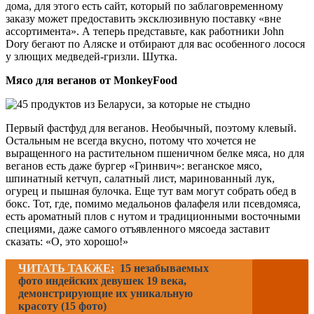
дома, для этого есть сайт, который по заблаговременному
заказу может предоставить эксклюзивную поставку «вне
ассортимента». А теперь представьте, как работники John
Dory бегают по Аляске и отбирают для вас особенного лосося
у злющих медведей-гризли. Шутка.
Мясо для веганов от MonkeyFood
Первый фастфуд для веганов. Необычный, поэтому клевый.
Остальным не всегда вкусно, потому что хочется не
выращенного на растительном пшеничном белке мяса, но для
веганов есть даже бургер «Гринвич»: веганское мясо,
шпинатный кетчуп, салатный лист, маринованный лук,
огурец и пышная булочка. Еще тут вам могут собрать обед в
бокс. Тот, где, помимо медальонов фалафеля или псевдомяса,
есть ароматный плов с нутом и традиционными восточными
специями, даже самого отъявленного мясоеда заставит
сказать: «О, это хорошо!»
ЧИТАТЬ ТАКЖЕ:
15 незабываемых
фото индейских девушек 19 века,
демонстрирующие их уникальную
красоту (15 фото)