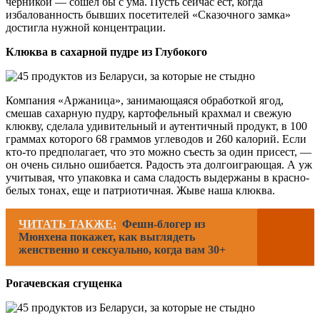
черникой — сошел бы с ума. Пусть сейчас ест, когда
избалованность бывших посетителей «Сказочного замка»
достигла нужной концентрации.
Клюква в сахарной пудре из Глубокого
Компания «Аржаница», занимающаяся обработкой ягод,
смешав сахарную пудру, картофельный крахмал и свежую
клюкву, сделала удивительный и аутентичный продукт, в 100
граммах которого 68 граммов углеводов и 260 калорий. Если
кто-то предполагает, что это можно съесть за один присест, —
он очень сильно ошибается. Радость эта долгоиграющая. А уж
учитывая, что упаковка и сама сладость выдержаны в красно-
белых тонах, еще и патриотичная. Жыве наша клюква.
ЧИТАТЬ ТАКЖЕ:
Фешн-блогер из
Мюнхена покажет, как выглядеть
женственно и сексуально, когда вам 30+
Рогачевская сгущенка