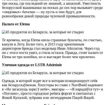
три носка, где последний не лишний, а запасной. Уместность
белорусской вышиванки на носках до сих пор вызывает среди
«свядомых» баталии — ну пусть и они будут, для
разнообразия дикой природы чулочной промышленности.
Пальто от Elema
Те времена, когда Elema шила страшные бушлаты, по счастью,
канули в Лету. Более того, в 2015 году креативным
директором бренда стал модельер Иван Айплатов. Через год
он с этого поста ушел, а стиль остался. Правда, стоят пальто от
Elema не три копейки, но и выглядят более чем прилично.
Уличная одежда от LSTR Adzieńnie
Одежда, в которой ходят все и которая позиционирует себя
как беларускаўмоная. Хипстеры во главе с NaviBand надевают
в «Не загаснуць зоркі ў небе», змагары — «Я нарадзіўся тут» и
«Погоню», просто городские ребята форсят в свитшотах с
Янкой Купалой, зубрами или легендарным Пацей-Вацей.