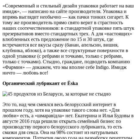
«Современный и стильный дизайн упаковки работает на ваш
имидж», — написано на сайте производителя. Упаковка и
впрямь выглядит необычно — как пачки тонких сигарет. К
тому же производитель прямо свято верит в страстность
наших соотечественников: в стандартной упаковке пять штук
презервативов вместо стандартных трех. А для «настоящих»
влюбленных есть предложение по 15 и 30 штук, где
встречаются все вкусы сразу (банан, апельсин, вишня,
клубника, яблоко), а также все структурные поверхности в
одной упаковке (с ребрами и точками, только с ребрами,
только с точками). Стыдно, граждане, подводить компанию
«Фармин» — докажем, что мы вполне себе Indigo. Имидж
ничто — любовь все!
Органический лубрикант от Ёska
Это то, над чем смеялся весь белорусский интернет в
прошлом году, хотя на упаковке такого слова нет. «Для
любви» есть, а «шмаравiдла» нет. Екатерина и Илья Будовы в
августе 2016 года решили открыть семейный бизнес по
производству первого белорусского лубриканта, то есть
смазки для секса. Она на 98% состоит из натуральных
компонентов. Потратив около года на разработку рецептуры,