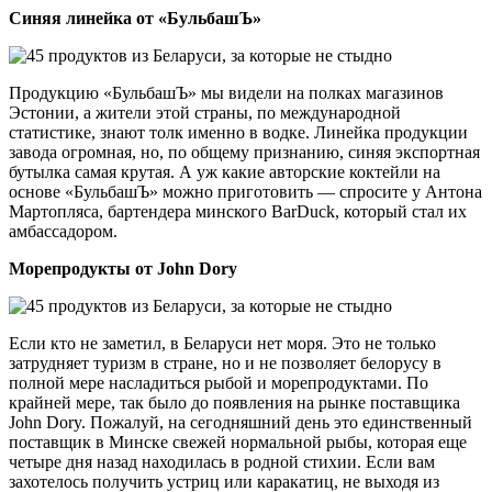
Синяя линейка от «БульбашЪ»
Продукцию «БульбашЪ» мы видели на полках магазинов
Эстонии, а жители этой страны, по международной
статистике, знают толк именно в водке. Линейка продукции
завода огромная, но, по общему признанию, синяя экспортная
бутылка самая крутая. А уж какие авторские коктейли на
основе «БульбашЪ» можно приготовить — спросите у Антона
Мартопляса, бартендера минского BarDuck, который стал их
амбассадором.
Морепродукты от John Dory
Если кто не заметил, в Беларуси нет моря. Это не только
затрудняет туризм в стране, но и не позволяет белорусу в
полной мере насладиться рыбой и морепродуктами. По
крайней мере, так было до появления на рынке поставщика
John Dory. Пожалуй, на сегодняшний день это единственный
поставщик в Минске свежей нормальной рыбы, которая еще
четыре дня назад находилась в родной стихии. Если вам
захотелось получить устриц или каракатиц, не выходя из