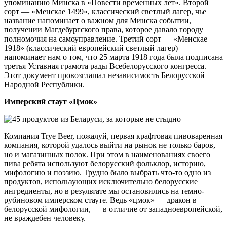
упоминанию Минска в «Повести временных лет». Второй
сорт — «Менскае 1499», классический светлый лагер, чье
название напоминает о важном для Минска событии,
получении Магдебургского права, которое давало городу
полномочия на самоуправление. Третий сорт — «Менскае
1918» (классический европейский светлый лагер) —
напоминает нам о том, что 25 марта 1918 года была подписана
третья Уставная грамота рады Всебелорусского конгресса.
Этот документ провозглашал независимость Белорусской
Народной Республики.
Имперский стаут «Цмок»
Компания Trye Beer, пожалуй, первая крафтовая пивоваренная
компания, которой удалось выйти на рынок не только баров,
но и магазинных полок. При этом в наименованиях своего
пива ребята используют белорусский фольклор, историю,
мифологию и поэзию. Трудно было выбрать что-то одно из
продуктов, использующих исключительно белорусские
ингредиенты, но в результате мы остановились на темно-
рубиновом имперском стауте. Ведь «цмок» — дракон в
белорусской мифологии, — в отличие от западноевропейской,
не враждебен человеку.