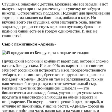
Сгущенка, знакомая с детства. Брежнева мы все забыли, а вот
выпускаемую при нем рогачевскую сгущенку не забудем
никогда. Остерегайтесь подделок. Подходит для прослаивания
тортов, намазывания на блинчики, добавки в кофе. Но
вкуснее всего эта сгущенка, если зашторить окна, плотно
закрыть двери, расстегнуть верхнюю пуговицу брюк — и
прямо из банки есть ее в гордом одиночестве. И нет, не
слипнется!
Сыр с пажитником «Армель»
Пружанский молочный комбинат варит сыр, который сложно
назвать белорусским. И если 90% их пармезана со свистом
забирает российский потребитель из-за продовольственного
эмбарго, то на минские, брестские и пружанские прилавки
попадает «Армель». Долго он там не залеживается, так как
наш человек быстро раскусил этот замечательный сыр.
Растение пажитник (по-индийски шамбала) — это
биологически активная добавка, улучшающая усвояемость
продукта и благотворно влияющая на обмен веществ и
пищеварение. По вкусу — чисто грецкий орех, который, в
отличие от пажитника, у нас не растет. «Армель» хорош на
завтрак с кофе или чаем, равно как и на ужин с красным